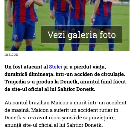
Vezi galeria foto
maicon
Un fost atacant al
Stelei
și-a pierdut viața,
duminică dimineața. într-un acciden de circulație.
Tragedia s-a produs la Donetk, anunțul fiind făcut
de site-ul oficial al lui Sahtior Donetk.
Atacantul brazilian Maicon a murit într-un accident
de maşină. Maicon a suferit un accident rutier in
Donetk și n-a avut nicio șansă de supraviețuire,
anunță site-ul oficial al lui Sahtior Donetk.