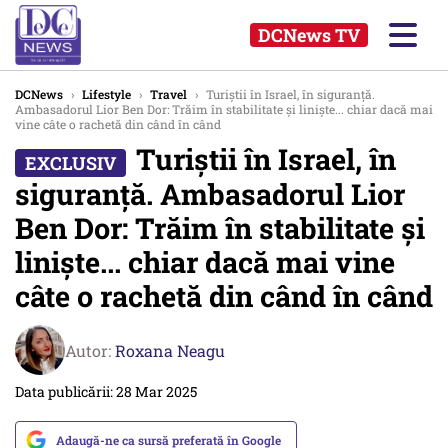
DCNews TV
DCNews
›
Lifestyle
›
Travel
›
Turiștii în Israel, în siguranță.
Ambasadorul Lior Ben Dor: Trăim în stabilitate și liniște... chiar dacă mai
vine câte o rachetă din când în când
Turiștii în Israel, în
siguranță. Ambasadorul Lior
Ben Dor: Trăim în stabilitate și
liniște... chiar dacă mai vine
câte o rachetă din când în când
Autor:
Roxana Neagu
Data publicării: 28 Mar 2025
Adaugă-ne ca sursă preferată în Google