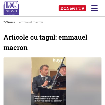
DCNews TV
DCNews
›
emmauel macron
Articole cu tagul: emmauel
macron