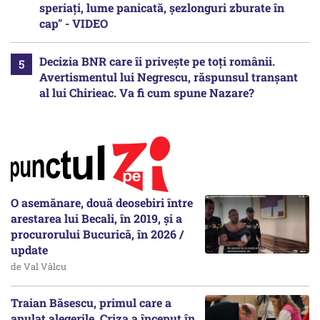
speriați, lume panicată, șezlonguri zburate în
cap" - VIDEO
Decizia BNR care îi privește pe toți românii.
Avertismentul lui Negrescu, răspunsul tranșant
al lui Chirieac. Va fi cum spune Nazare?
O asemănare, două deosebiri între
arestarea lui Becali, în 2019, și a
procurorului Bucurică, în 2026 /
update
de Val Vâlcu
Traian Băsescu, primul care a
anulat alegerile. Criza a început în