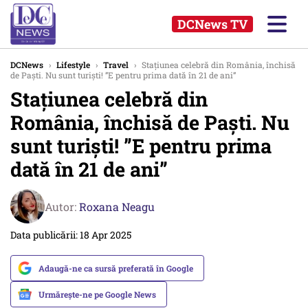
DCNews TV
DCNews
›
Lifestyle
›
Travel
›
Stațiunea celebră din România, închisă
de Paști. Nu sunt turiști! ”E pentru prima dată în 21 de ani”
Stațiunea celebră din
România, închisă de Paști. Nu
sunt turiști! ”E pentru prima
dată în 21 de ani”
Autor:
Roxana Neagu
Data publicării: 18 Apr 2025
Adaugă-ne ca sursă preferată în Google
Urmărește-ne pe Google News