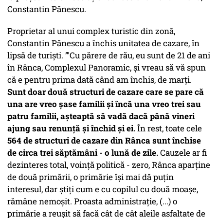
Constantin Pănescu.
Proprietar al unui complex turistic din zonă,
Constantin Pănescu a închis unitatea de cazare, în
lipsă de turiști. ”'Cu părere de rău, eu sunt de 21 de ani
în Rânca, Complexul Panoramic, și vreau să vă spun
că e pentru prima dată când am închis, de marți.
Sunt doar două structuri de cazare care se pare că
una are vreo șase familii și încă una vreo trei sau
patru familii, așteaptă să vadă dacă până vineri
ajung sau renunță și închid și ei.
În rest, toate cele
564 de structuri de cazare din Rânca sunt închise
de circa trei săptămâni - o lună de zile.
Cauzele ar fi
dezinteres total, voință politică - zero, Rânca aparține
de două primării, o primărie își mai dă puțin
interesul, dar știți cum e cu copilul cu două moașe,
rămâne nemoșit. Proasta administrație, (...) o
primărie a reușit să facă cât de cât aleile asfaltate de