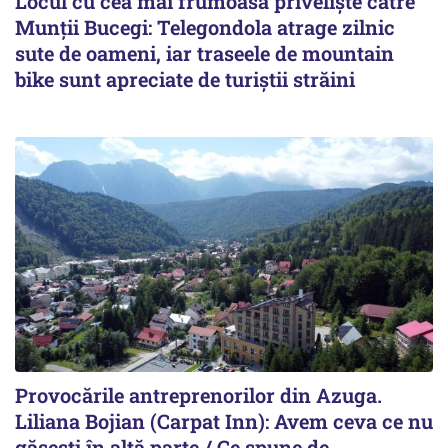
Locul cu cea mai frumoasă priveliște către
Munții Bucegi: Telegondola atrage zilnic
sute de oameni, iar traseele de mountain
bike sunt apreciate de turiștii străini
Provocările antreprenorilor din Azuga.
Liliana Bojian (Carpat Inn): Avem ceva ce nu
găsești în altă parte / Ce spune de