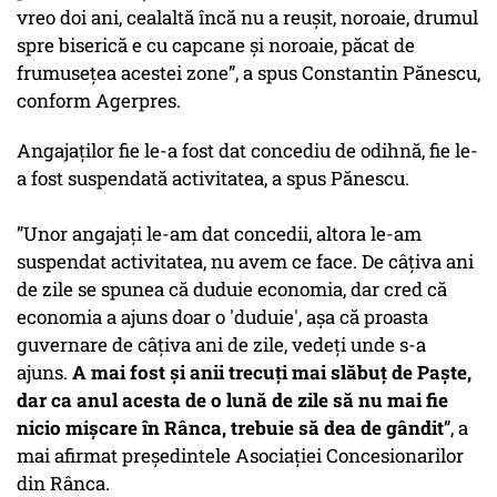
vreo doi ani, cealaltă încă nu a reușit, noroaie, drumul
spre biserică e cu capcane și noroaie, păcat de
frumusețea acestei zone”, a spus Constantin Pănescu,
conform Agerpres.
Angajaților fie le-a fost dat concediu de odihnă, fie le-
a fost suspendată activitatea, a spus Pănescu.
”Unor angajați le-am dat concedii, altora le-am
suspendat activitatea, nu avem ce face. De câțiva ani
de zile se spunea că duduie economia, dar cred că
economia a ajuns doar o 'duduie', așa că proasta
guvernare de câțiva ani de zile, vedeți unde s-a
ajuns.
A mai fost și anii trecuți mai slăbuț de Paște,
dar ca anul acesta de o lună de zile să nu mai fie
nicio mișcare în Rânca, trebuie să dea de gândit
”, a
mai afirmat președintele Asociației Concesionarilor
din Rânca.