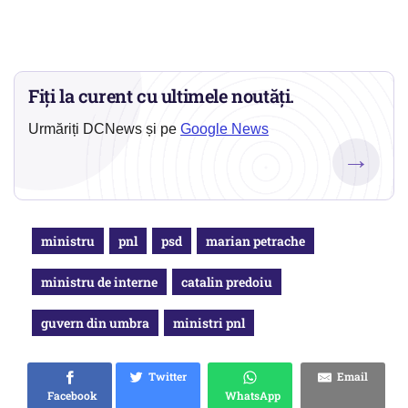
Fiți la curent cu ultimele noutăți.
Urmăriți DCNews și pe
Google News
→
ministru
pnl
psd
marian petrache
ministru de interne
catalin predoiu
guvern din umbra
ministri pnl
Twitter
Email
Facebook
WhatsApp