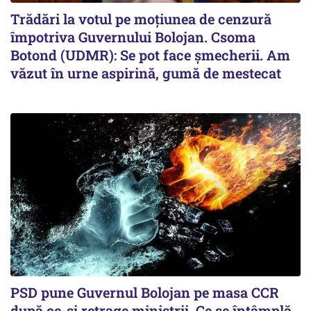
Trădări la votul pe moțiunea de cenzură
împotriva Guvernului Bolojan. Csoma
Botond (UDMR): Se pot face șmecherii. Am
văzut în urne aspirină, gumă de mestecat
PSD pune Guvernul Bolojan pe masa CCR
după ce-și retrage miniștrii. Ce se întâmplă