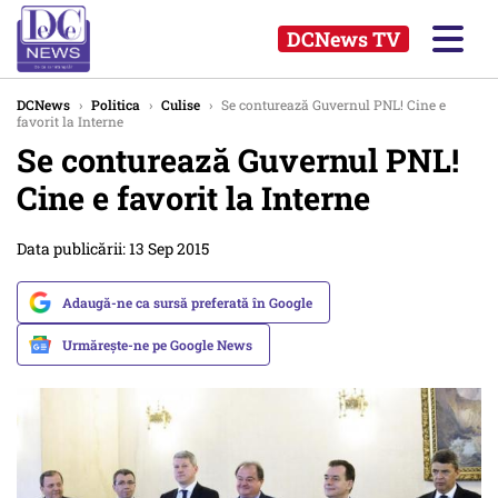
DCNews TV
DCNews
›
Politica
›
Culise
›
Se conturează Guvernul PNL! Cine e
favorit la Interne
Se conturează Guvernul PNL!
Cine e favorit la Interne
Data publicării: 13 Sep 2015
Adaugă-ne ca sursă preferată în Google
Urmărește-ne pe Google News