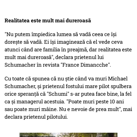
Realitatea este mult mai dureroasă
"Nu putem împiedica lumea să vadă ceea ce îşi
doreşte să vadă. Ei îşi imaginează că el vede ceva
atunci când are familia în preajmă, dar realitatea este
mult mai dureroasă", declara prietenul lui
Schumacher în revista "France Dimancche".
Cu toate că spunea că nu ştie când va muri Michael
Schumacher, şi prietenul fostului mare pilot spulbera
orice speranţă că "Schumi" s-ar putea face bine, la fel
ca şi managerul acestuia. "Poate muri peste 10 ani
sau poate muri mâine. Nu e nevoie de prea mult", mai
declara prietenul pilotului.