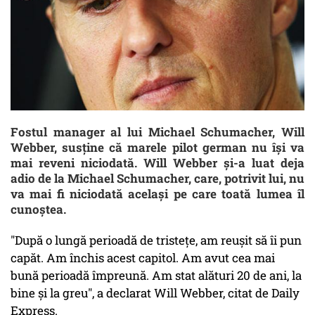
Fostul manager al lui Michael Schumacher, Will
Webber, susţine că marele pilot german nu îşi va
mai reveni niciodată. Will Webber şi-a luat deja
adio de la Michael Schumacher, care, potrivit lui, nu
va mai fi niciodată acelaşi pe care toată lumea îl
cunoştea.
"După o lungă perioadă de tristeţe, am reuşit să îi pun
capăt. Am închis acest capitol. Am avut cea mai
bună perioadă împreună. Am stat alături 20 de ani, la
bine şi la greu", a declarat Will Webber, citat de Daily
Express.