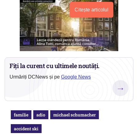
Citește articolul
Fiți la curent cu ultimele noutăți.
Urmăriți DCNews și pe
Google News
→
familie
adio
michael schumacher
accident ski