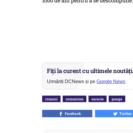
1000 de ani pentru a se descompune.
Fiți la curent cu ultimele noutăți
Urmăriți DCNews și pe
Google News
romani
comunism
saracie
punga
Facebook
Twitter