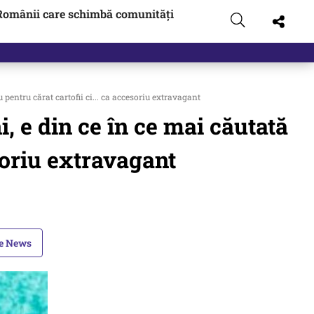
Românii care schimbă comunități
 pus pe…
pentru cărat cartofii ci... ca accesoriu extravagant
, e din ce în ce mai căutată
esoriu extravagant
le News