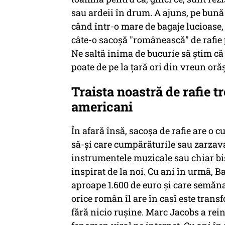
sau ardeii în drum. A ajuns, pe bună 
când într-o mare de bagaje lucioase,
câte-o sacoşă "românească" de rafie p
Ne saltă inima de bucurie să ştim că
poate de pe la ţară ori din vreun oră
Traista noastră de rafie t
americani
În afară însă, sacoşa de rafie are o c
să-şi care cumpărăturile sau zarzavatu
instrumentele muzicale sau chiar bi
inspirat de la noi. Cu ani în urmă, B
aproape 1.600 de euro şi care semăna 
orice român îl are în casî este trans
fără nicio ruşine. Marc Jacobs a rein