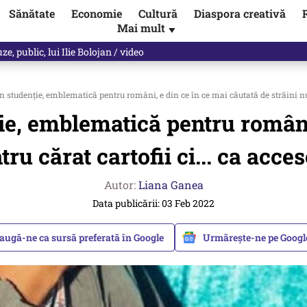
Sănătate
Economie
Cultură
Diaspora creativă
Mai mult
▼
les praful de tot!” Eugen Teodorovici, reacție după ce Green Deal-ul a
n studenţie, emblematică pentru români, e din ce în ce mai căutată de străini nu 
ie, emblematică pentru români
tru cărat cartofii ci... ca acc
Autor:
Liana Ganea
Data publicării: 03 Feb 2022
augă-ne ca sursă preferată în Google
Urmărește-ne pe Goog