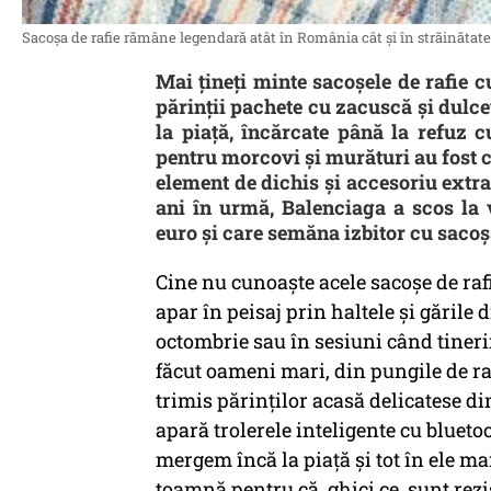
Sacoşa de rafie rămâne legendară atât în România cât şi în străinătate 
Mai ţineţi minte sacoşele de rafie 
părinţii pachete cu zacuscă şi dulce
la piaţă, încărcate până la refuz c
pentru morcovi şi murături au fost c
element de dichis şi accesoriu ext
ani în urmă, Balenciaga a scos la 
euro şi care semăna izbitor cu sacoş
Cine nu cunoaşte acele sacoşe de rafie
apar în peisaj prin haltele şi gările 
octombrie sau în sesiuni când tineri
făcut oameni mari, din pungile de ra
trimis părinţilor acasă delicatese di
apară trolerele inteligente cu blueto
mergem încă la piaţă şi tot în ele 
toamnă pentru că, ghici ce, sunt rezi