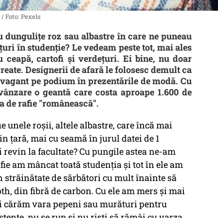
/ Foto: Pexels
cu dungulițe roz sau albastre în care ne puneau
ţuri în studenţie? Le vedeam peste tot, mai ales
u ceapă, cartofi şi verdeţuri. Ei bine, nu doar
reate. Designerii de afară le folosesc demult ca
ravagant pe podium în prezentările de modă. Cu
vânzare o geantă care costa aproape 1.600 de
a de rafie "românească".
 unele roşii, altele albastre, care încă mai
din ţară, mai cu seamă în jurul datei de 1
i revin la facultate? Cu pungile astea ne-am
fie am mâncat toată studenţia şi tot în ele am
n străinătate de sărbători cu mult înainte să
oth, din fibră de carbon. Cu ele am mers şi mai
mai cărăm vara pepeni sau murături pentru
stente, nu se rup şi nu rişti să rămâi cu varza