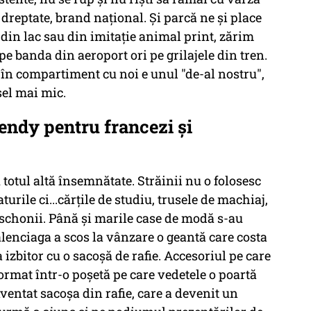
dreptate, brand naţional. Şi parcă ne şi place
 din lac sau din imitaţie animal print, zărim
e banda din aeroport ori pe grilajele din tren.
 în compartiment cu noi e unul "de-al nostru",
şel mai mic.
rendy pentru francezi şi
u totul altă însemnătate. Străinii nu o folosesc
rile ci...cărţile de studiu, trusele de machiaj,
schonii. Până şi marile case de modă s-au
alenciaga a scos la vânzare o geantă care costa
izbitor cu o sacoşă de rafie. Accesoriul pe care
format într-o poşetă pe care vedetele o poartă
ventat sacoşa din rafie, care a devenit un