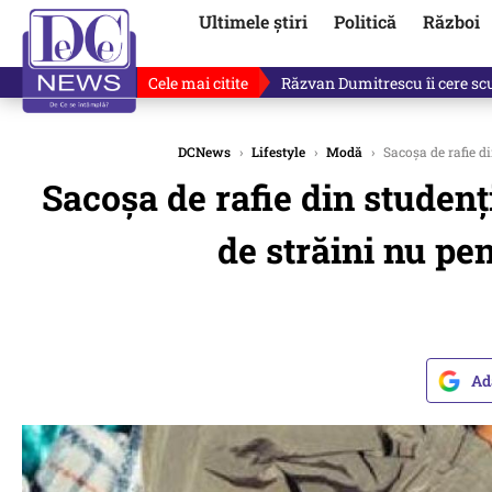
Ultimele știri
Politică
Război
Cele mai citite
„Dacă facem treaba asta, s-a a
DCNews
›
Lifestyle
›
Modă
›
Sacoşa de rafie di
Sacoşa de rafie din studenţ
de străini nu pen
Ad