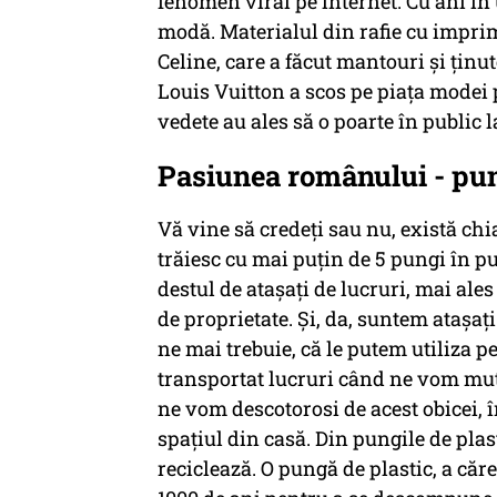
fenomen viral pe internet. Cu ani în
modă. Materialul din rafie cu imprim
Celine, care a făcut mantouri şi ţinu
Louis Vuitton a scos pe piaţa modei 
vedete au ales să o poarte în public l
Pasiunea românului - pu
Vă vine să credeţi sau nu, există ch
trăiesc cu mai puţin de 5 pungi în 
destul de ataşaţi de lucruri, mai ale
de proprietate. Şi, da, suntem ataşaţ
ne mai trebuie, că le putem utiliza pe
transportat lucruri când ne vom mut
ne vom descotorosi de acest obicei, în
spaţiul din casă. Din pungile de plast
reciclează. O pungă de plastic, a căr