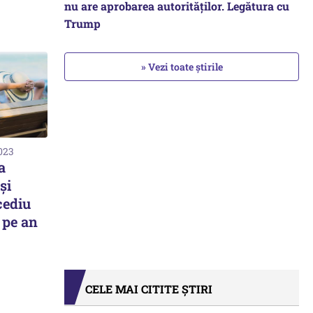
nu are aprobarea autorităților. Legătura cu
Trump
» Vezi toate știrile
2023
a
şi
cediu
 pe an
CELE MAI CITITE ȘTIRI