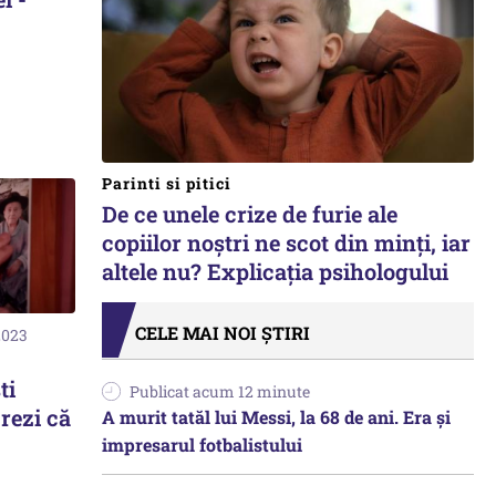
Parinti si pitici
De ce unele crize de furie ale
copiilor noștri ne scot din minți, iar
altele nu? Explicația psihologului
CELE MAI NOI ȘTIRI
2023
ti
Publicat acum 12 minute
rezi că
A murit tatăl lui Messi, la 68 de ani. Era și
impresarul fotbalistului