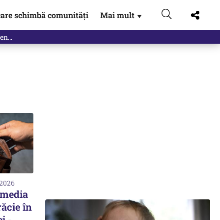
are schimbă comunități
Mai mult
▼
 2026
 media
răcie în
i -