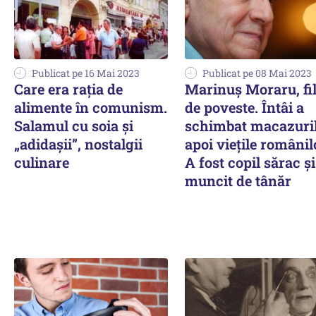
Publicat pe 16 Mai 2023
Publicat pe 08 Mai 2023
Care era raţia de
Marinuş Moraru, fi
alimente în comunism.
de poveste. Întâi a
Salamul cu soia şi
schimbat macazuril
„adidaşii”, nostalgii
apoi vieţile românil
culinare
A fost copil sărac şi
muncit de tânăr