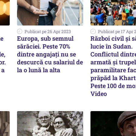
Publicat pe 26 Apr 2023
Publicat pe 17 Apr 
le
Europa, sub semnul
Război civil și 
sărăciei. Peste 70%
lucie în Sudan.
e,
dintre angajaţi nu se
Conflictul dintr
or.
descurcă cu salariul de
armată și trupe
 a
la o lună la alta
paramilitare fa
prăpăd la Khar
Peste 100 de mor
Video