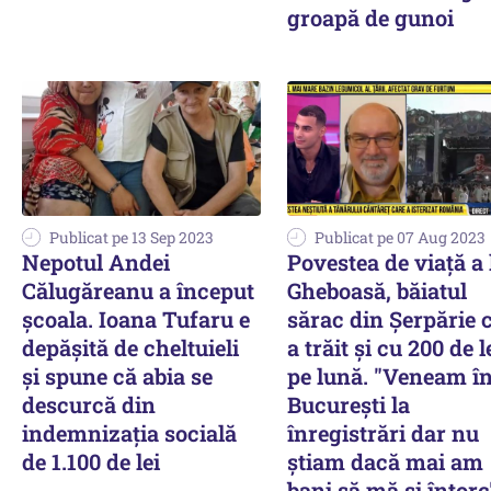
groapă de gunoi
Publicat pe 13 Sep 2023
Publicat pe 07 Aug 2023
Nepotul Andei
Povestea de viaţă a 
Călugăreanu a început
Gheboasă, băiatul
școala. Ioana Tufaru e
sărac din Şerpărie 
depășită de cheltuieli
a trăit şi cu 200 de l
și spune că abia se
pe lună. "Veneam î
descurcă din
Bucureşti la
indemnizația socială
înregistrări dar nu
de 1.100 de lei
ştiam dacă mai am
bani să mă şi întorc