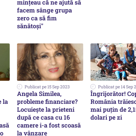
mințeau că ne ajută să
facem sânge grupa
zero ca să fim
sănătoși"
Publicat pe 15 Sep 2023
Publicat pe 14 Sep 
Angela Similea,
Îngrijorător! Cop
 la
probleme financiare?
România trăies
Locuiește la prieteni
mai puțin de 2,1
după ce casa cu 16
dolari pe zi
casă
camere i-a fost scoasă
 o
la vânzare