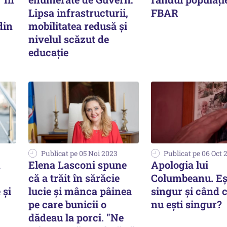
Lipsa infrastructurii,
FBAR
din
mobilitatea redusă și
nivelul scăzut de
educație
Publicat pe 05 Noi 2023
Publicat pe 06 Oct 
n
Elena Lasconi spune
Apologia lui
că a trăit în sărăcie
Columbeanu. Eș
 și
lucie și mânca pâinea
singur și când c
pe care bunicii o
nu ești singur?
dădeau la porci. "Ne