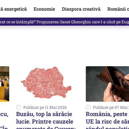
ză energetică
Economie
Diaspora creativă
Românii c
in electronic, decizia luată astăzi de Guvern pentru toți românii
Publicat pe 11 Mai 2026
Publicat pe 07 Mai
cu,
Buzău, top la sărăcie
România, peste
lucie. Printre cauzele
UE la risc de să
"În
enumerate de Guvern:
rândul populație