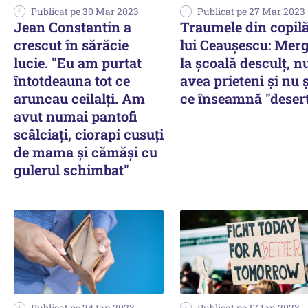
Publicat pe 30 Mar 2023
Publicat pe 27 Mar 2023
Jean Constantin a
Traumele din copilă
crescut în sărăcie
lui Ceauşescu: Mer
lucie. "Eu am purtat
la şcoală desculţ, n
întotdeauna tot ce
avea prieteni şi nu ş
aruncau ceilalţi. Am
ce înseamnă "deser
avut numai pantofi
scâlciaţi, ciorapi cusuţi
de mama şi cămăşi cu
gulerul schimbat"
Publicat pe 24 Ian 2023
Publicat pe 17 Ian 2023