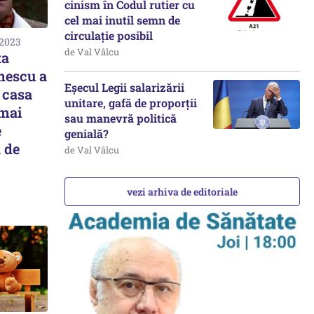
cinism în Codul rutier cu
cel mai inutil semn de
circulație posibil
 2023
de Val Vâlcu
ta
inescu a
Eșecul Legii salarizării
 casa
unitare, gafă de proporții
 mai
sau manevră politică
e
genială?
 de
de Val Vâlcu
vezi arhiva de editoriale