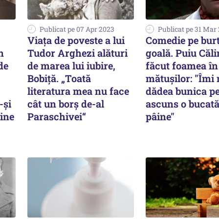
Publicat pe 07 Apr 2023
Publicat pe 31 Mar
Viaţa de poveste a lui
Comedie pe bur
n
Tudor Arghezi alături
goală. Puiu Căl
de
de marea lui iubire,
făcut foamea în
Bobiţă. „Toată
mătuşilor: "Îmi
literatura mea nu face
dădea bunica p
-şi
cât un borş de-al
ascuns o bucată
ine
Paraschivei“
pâine"