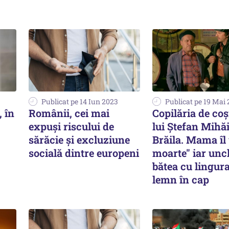
Publicat pe 14 Iun 2023
Publicat pe 19 Mai
, în
Românii, cei mai
Copilăria de co
expuşi riscului de
lui Ştefan Mihă
sărăcie şi excluziune
Brăila. Mama îl 
socială dintre europeni
moarte" iar unch
bătea cu lingur
lemn în cap