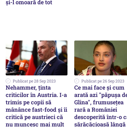
și-l omoară de tot
Publicat pe 28 Sep 2023
Publicat pe 26 Sep 2023
Nehammer, ţinta
Ce mai face și cum
criticilor în Austria. I-a
arată azi "păpușa de
trimis pe copii să
Glina", frumusețea
mânânce fast-food şi îi
rară a României
critică pe austrieci că
descoperită într-o 
nu muncesc mai mult
sărăcăcioasă lângă