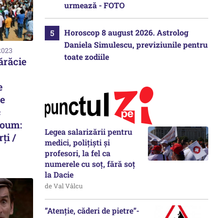
urmează - FOTO
Horoscop 8 august 2026. Astrolog
Daniela Simulescu, previziunile pentru
2023
toate zodiile
sărăcie
e
le
c
toum:
Legea salarizării pentru
ți /
medici, polițiști și
profesori, la fel ca
numerele cu soț, fără soț
la Dacie
de Val Vâlcu
”Atenție, căderi de pietre”-