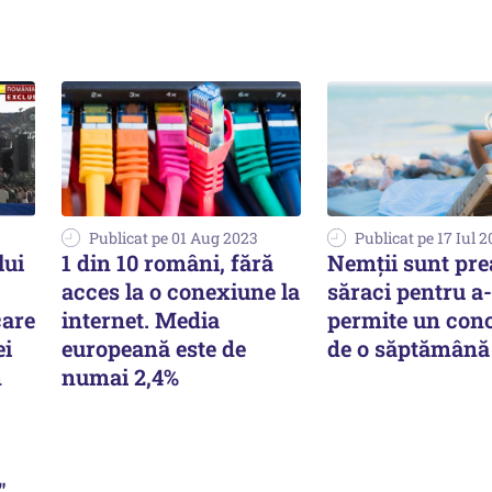
Publicat pe 01 Aug 2023
Publicat pe 17 Iul 
lui
1 din 10 români, fără
Nemţii sunt pre
acces la o conexiune la
săraci pentru a-
care
internet. Media
permite un con
ei
europeană este de
de o săptămână
n
numai 2,4%
"