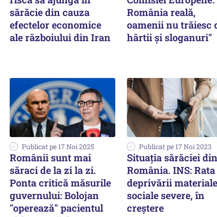
sărăcie din cauza
România reală,
efectelor economice
oamenii nu trăiesc 
ale războiului din Iran
hârtii şi sloganuri"
Publicat pe 17 Noi 2025
Publicat pe 17 Noi 2023
Românii sunt mai
Situația sărăciei di
săraci de la zi la zi.
România. INS: Rata
Ponta critică măsurile
deprivării materiale
guvernului: Bolojan
sociale severe, în
"operează" pacientul
creștere