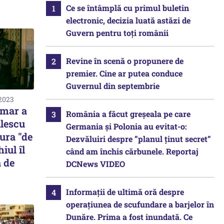
Ce se întâmplă cu primul buletin
electronic, decizia luată astăzi de
Guvern pentru toți românii
Revine în scenă o propunere de
premier. Cine ar putea conduce
Guvernul din septembrie
 2023
şmar a
România a făcut greșeala pe care
ilescu
Germania și Polonia au evitat-o:
ura "de
Dezvăluiri despre ”planul ținut secret”
iul îl
când am închis cărbunele. Reportaj
a de
DCNews VIDEO
Informații de ultimă oră despre
operațiunea de scufundare a barjelor în
Dunăre. Prima a fost inundată. Ce