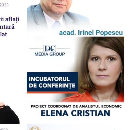
 2023
i aflați
entară
lat
 2022