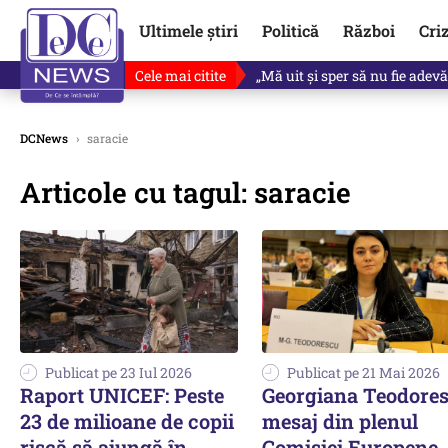
Ultimele știri
Politică
Război
Cri
Cele mai citite
Ce se întâmplă cu primul bulet
DCNews
›
saracie
Articole cu tagul: saracie
Publicat pe 23 Iul 2026
Publicat pe 21 Mai 2026
Raport UNICEF: Peste
Georgiana Teodores
23 de milioane de copii
mesaj din plenul
riscă să ajungă în
Comisiei Europene. 