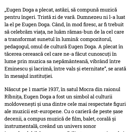
„Eugen Doga a plecat, astăzi, să compună muzică
pentru îngeri. Tristă zi de vară. Dumnezeu ni l-a luat
la el pe Eugen Doga. Când, în mod firesc, ar fi trebuit
să celebrăm viața, ne luăm rămas-bun de la cel care
a transformat sunetul în lumină: compozitorul,
pedagogul, omul de cultură Eugen Doga. A plecat în
tăcerea cerească cel care ne-a făcut cunoscuți în
lume prin muzica sa nepământeană, vibrând între
Eminescu și lacrimă, între vals și eternitate”, se arată
în mesajul instituției.
Născut pe 1 martie 1937, în satul Mocra din raionul
Rîbnița, Eugen Doga a fost un simbol al culturii
moldovenești și una dintre cele mai respectate figuri
ale muzicii est-europene. Cu o carieră de peste șase
decenii, a compus muzică de film, balet, corală și
instrumentală, creând un univers sonor