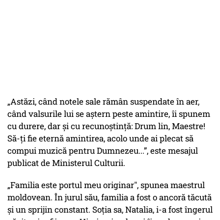
„Astăzi, când notele sale rămân suspendate în aer,
când valsurile lui se aștern peste amintire, îi spunem
cu durere, dar și cu recunoștință: Drum lin, Maestre!
Să-ți fie eternă amintirea, acolo unde ai plecat să
compui muzică pentru Dumnezeu...”, este mesajul
publicat de Ministerul Culturii.
„Familia este portul meu originar", spunea maestrul
moldovean. În jurul său, familia a fost o ancoră tăcută
și un sprijin constant. Soția sa, Natalia, i-a fost îngerul