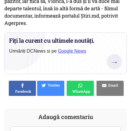
păzitor, iar fiica sa, Viorica, i-a dus și îi va duce mai
departe talentul, însă în altă formă de artă - filmul
documentar, informează portalul Știri.md, potrivit
Agerpres.
Fiți la curent cu ultimele noutăți.
Urmăriți DCNews și pe
Google News
→
Twitter
Email
Facebook
WhatsApp
Adaugă comentariu