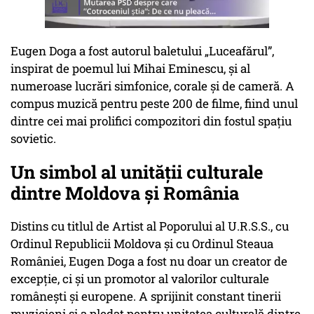
Eugen Doga a fost autorul baletului „Luceafărul”,
inspirat de poemul lui Mihai Eminescu, și al
numeroase lucrări simfonice, corale și de cameră. A
compus muzică pentru peste 200 de filme, fiind unul
dintre cei mai prolifici compozitori din fostul spațiu
sovietic.
Un simbol al unității culturale
dintre Moldova și România
Distins cu titlul de Artist al Poporului al U.R.S.S., cu
Ordinul Republicii Moldova și cu Ordinul Steaua
României, Eugen Doga a fost nu doar un creator de
excepție, ci și un promotor al valorilor culturale
românești și europene. A sprijinit constant tinerii
muzicieni și a pledat pentru unitatea culturală dintre