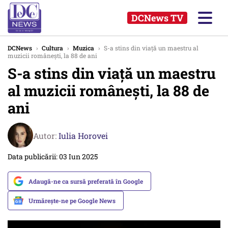
DCNews TV
DCNews
›
Cultura
›
Muzica
›
S-a stins din viață un maestru al
muzicii românești, la 88 de ani
S-a stins din viață un maestru
al muzicii românești, la 88 de
ani
Autor:
Iulia Horovei
Data publicării: 03 Iun 2025
Adaugă-ne ca sursă preferată în Google
Urmărește-ne pe Google News