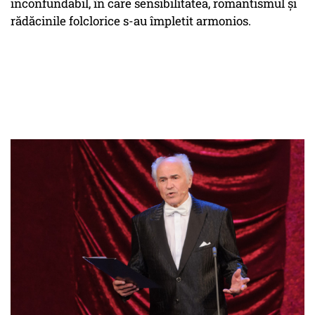
inconfundabil, în care sensibilitatea, romantismul și
rădăcinile folclorice s-au împletit armonios.