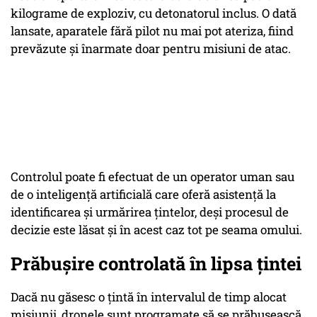
kilograme de exploziv, cu detonatorul inclus. O dată
lansate, aparatele fără pilot nu mai pot ateriza, fiind
prevăzute şi înarmate doar pentru misiuni de atac.
Controlul poate fi efectuat de un operator uman sau
de o inteligenţă artificială care oferă asistenţă la
identificarea şi urmărirea ţintelor, deşi procesul de
decizie este lăsat şi în acest caz tot pe seama omului.
Prăbușire controlată în lipsa țintei
Dacă nu găsesc o ţintă în intervalul de timp alocat
misiunii, dronele sunt programate să se prăbuşească