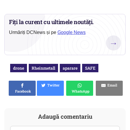
Fiți la curent cu ultimele noutăți.
Urmăriți DCNews și pe
Google News
→
drone
Rheinmetall
aparare
SAFE
Twitter
Email
Facebook
WhatsApp
Adaugă comentariu