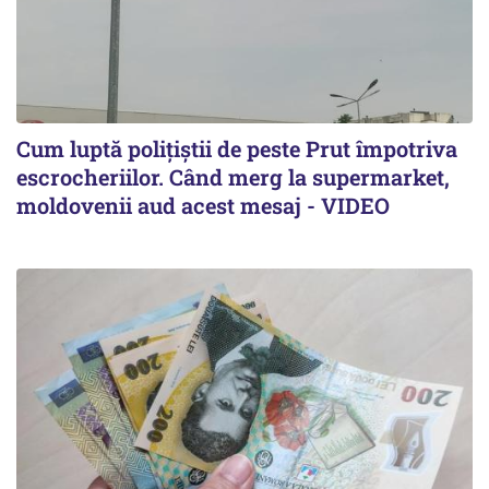
Cum luptă polițiștii de peste Prut împotriva
escrocheriilor. Când merg la supermarket,
moldovenii aud acest mesaj - VIDEO