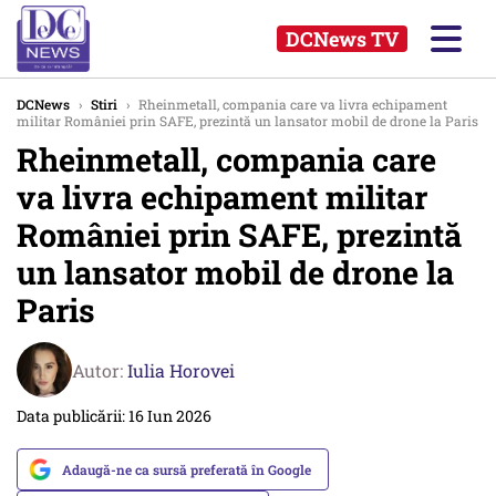
DCNews TV
DCNews
›
Stiri
›
Rheinmetall, compania care va livra echipament
militar României prin SAFE, prezintă un lansator mobil de drone la Paris
Rheinmetall, compania care
va livra echipament militar
României prin SAFE, prezintă
un lansator mobil de drone la
Paris
Autor:
Iulia Horovei
Data publicării: 16 Iun 2026
Adaugă-ne ca sursă preferată în Google