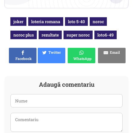
joker
loteria romana
loto 5-40
noroc
noroc plus
rezultate
super noroc
loto6-49
Twitter
Email
Facebook
WhatsApp
Adaugă comentariu