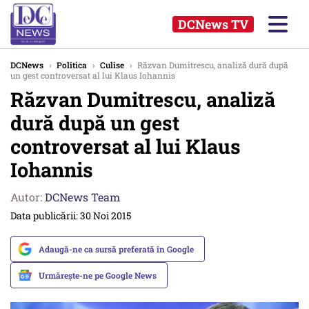
DCNews TV
DCNews
›
Politica
›
Culise
›
Răzvan Dumitrescu, analiză dură după
un gest controversat al lui Klaus Iohannis
Răzvan Dumitrescu, analiză
dură după un gest
controversat al lui Klaus
Iohannis
Autor:
DCNews Team
Data publicării: 30 Noi 2015
Adaugă-ne ca sursă preferată în Google
Urmărește-ne pe Google News