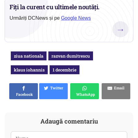
Fiți la curent cu ultimele noutăți.
Urmăriți DCNews și pe
Google News
→
ziua nationala
razvan dumitrescu
klaus iohannis
1 decembrie
Twitter
Email
Facebook
WhatsApp
Adaugă comentariu