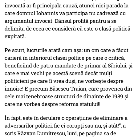
invocată ar fi principala cauză, atunci nici parada la
care domnul Iohannis va participa nu cadrează cu
argumentul invocat. Dânsul profită pentru a se
delimita de ceea ce consideră că este o clasă politică
expirată.
Pe scurt, lucrurile arată cam așa: un om care a făcut
carieră în interiorul clasei poltice pe care o critică,
beneficiind de patru mandate de primar al Sibiului, și
care e mai vechi pe acestă scenă decât mulți
politicieni pe care îi vrea duși, ne vorbește despre
înnoire! E precum Băsescu Traian, care provenea din
cele mai tenebroase structuri de dinainte de 1989 și
care ne vorbea despre reforma statului!!!
În fapt, este în derulare o operațiune de eliminare a
adversarilor politici, fie ei corupți sau nu, și atât!”, a
scris Răzvan Dumitrescu, luni, pe pagina sa de