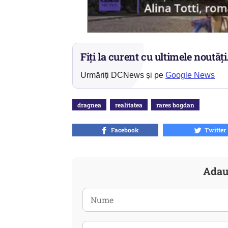
Fiți la curent cu ultimele noutăți
Urmăriți DCNews și pe
Google News
dragnea
realitatea
rares bogdan
Facebook
Twitter
Adau