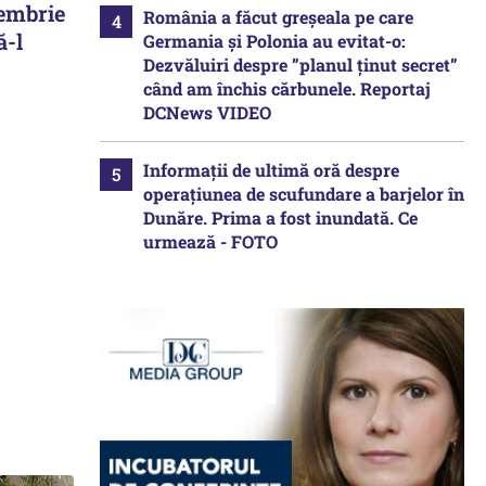
tembrie
România a făcut greșeala pe care
ă-l
Germania și Polonia au evitat-o:
Dezvăluiri despre ”planul ținut secret”
când am închis cărbunele. Reportaj
DCNews VIDEO
Informații de ultimă oră despre
operațiunea de scufundare a barjelor în
Dunăre. Prima a fost inundată. Ce
urmează - FOTO