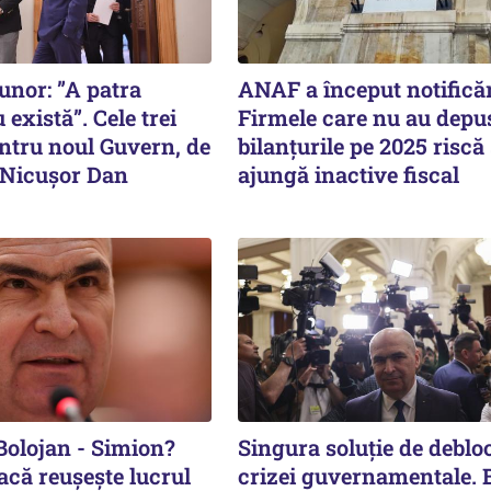
nor: ”A patra
ANAF a început notificăr
 există”. Cele trei
Firmele care nu au depu
entru noul Guvern, de
bilanțurile pe 2025 riscă
e Nicușor Dan
ajungă inactive fiscal
Bolojan - Simion?
Singura soluție de deblo
acă reușește lucrul
crizei guvernamentale.