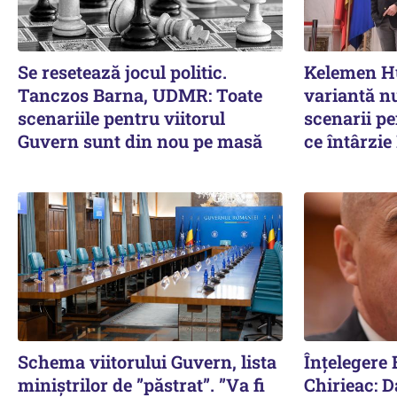
Se resetează jocul politic.
Kelemen Hu
Tanczos Barna, UDMR: Toate
variantă nu
scenariile pentru viitorul
scenarii p
Guvern sunt din nou pe masă
ce întârzi
Schema viitorului Guvern, lista
Înțelegere 
miniștrilor de ”păstrat”. ”Va fi
Chirieac: D