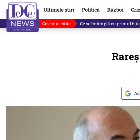
Ultimele știri
Politică
Război
Cri
Cele mai citite
Ce se întâmplă cu primul bulet
Rareş
Ad