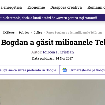
ză energetică
Economie
Diaspora creativă
Românii c
in electronic, decizia luată astăzi de Guvern pentru toți românii
DCNews
›
Politica
›
Culise
›
Rareş Bogdan a găsit milioanele TelDrum
 Bogdan a găsit milioanele T
Autor:
Mircea F. Cristian
Data publicării: 14 Noi 2017
augă-ne ca sursă preferată în Google
Urmărește-ne pe Goog