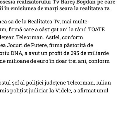
osesia realizatorului Tv Rareş Bogdan pe care
i în emisiunea de marţi seara la realitatea tv.
ea sa de la Realitatea Tv, mai multe
um, firmă care a câştigat ani la rând TOATE
Judeţean Teleorman. Astfel, conform
a Jocuri de Putere, firma păstorită de
riu DNA, a avut un profit de 695 de miliarde
 de milioane de euro în doar trei ani, conform
ostul şef al poliţiei judeţene Teleorman, Iulian
imis poliţist judiciar la Videle, a afirmat unul