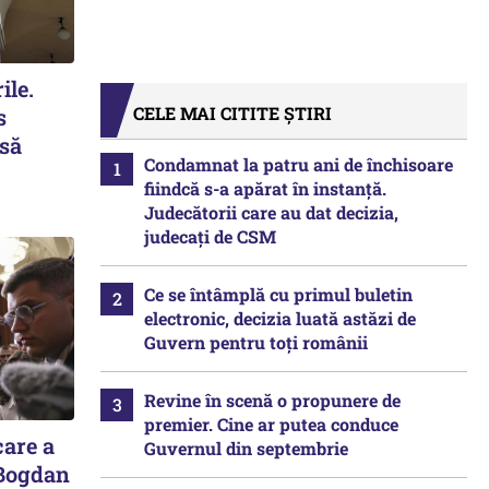
ile.
CELE MAI CITITE ȘTIRI
s
 să
Condamnat la patru ani de închisoare
fiindcă s-a apărat în instanță.
Judecătorii care au dat decizia,
judecați de CSM
Ce se întâmplă cu primul buletin
electronic, decizia luată astăzi de
Guvern pentru toți românii
Revine în scenă o propunere de
premier. Cine ar putea conduce
care a
Guvernul din septembrie
 Bogdan