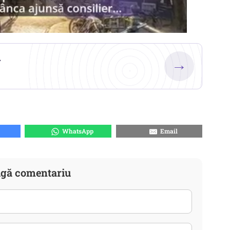
.
→
WhatsApp
Email
gă comentariu