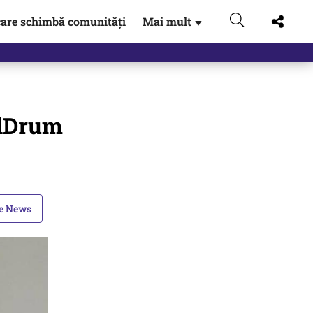
are schimbă comunități
Mai mult
▼
elDrum
le News