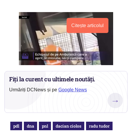
Citește articolul
Fiți la curent cu ultimele noutăți.
Urmăriți DCNews și pe
Google News
→
pdl
dna
pnl
dacian ciolos
radu tudor