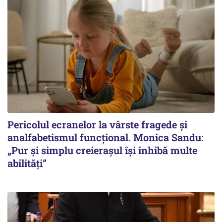
Pericolul ecranelor la vârste fragede și
analfabetismul funcțional. Monica Sandu:
„Pur și simplu creierașul își inhibă multe
abilități”