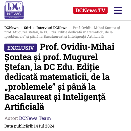
DCNews TV
DCNews
›
Stiri
›
Interviuri DCNews
›
Prof. Ovidiu-Mihai Șontea și
prof. Mugurel Ștefan, la DC Edu. Ediție dedicată matematicii, de la
„problemele” și până la Bacalaureat și Inteligență Artificială
Prof. Ovidiu-Mihai
Șontea și prof. Mugurel
Ștefan, la DC Edu. Ediție
dedicată matematicii, de la
„problemele” și până la
Bacalaureat și Inteligență
Artificială
Autor:
DCNews Team
Data publicării: 14 Iul 2024