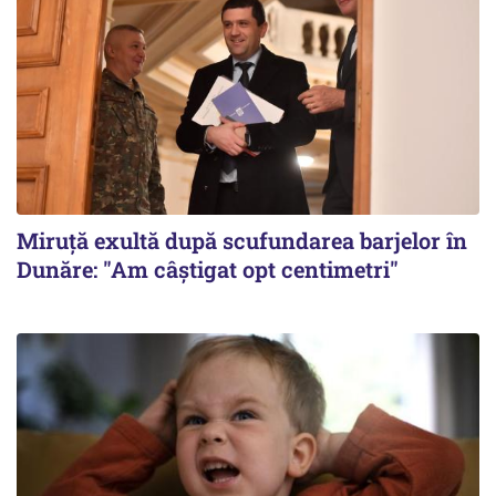
Miruță exultă după scufundarea barjelor în
Dunăre: "Am câștigat opt centimetri"