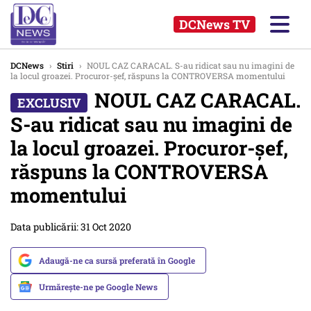
DCNews TV
DCNews
›
Stiri
›
NOUL CAZ CARACAL. S-au ridicat sau nu imagini de
la locul groazei. Procuror-șef, răspuns la CONTROVERSA momentului
NOUL CAZ CARACAL.
S-au ridicat sau nu imagini de
la locul groazei. Procuror-șef,
răspuns la CONTROVERSA
momentului
Data publicării: 31 Oct 2020
Adaugă-ne ca sursă preferată în Google
Urmărește-ne pe Google News