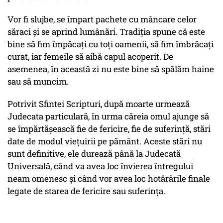
Vor fi slujbe, se împart pachete cu mâncare celor
săraci și se aprind lumânări. Tradiţia spune că este
bine să fim împăcaţi cu toţi oamenii, să fim îmbrăcaţi
curat, iar femeile să aibă capul acoperit. De
asemenea, în această zi nu este bine să spălăm haine
sau să muncim.
Potrivit Sfintei Scripturi, după moarte urmează
Judecata particulară, în urma căreia omul ajunge să
se împărtăşească fie de fericire, fie de suferinţă, stări
date de modul vieţuirii pe pământ. Aceste stări nu
sunt definitive, ele durează până la Judecată
Universală, când va avea loc învierea întregului
neam omenesc şi când vor avea loc hotărârile finale
legate de starea de fericire sau suferinţa.