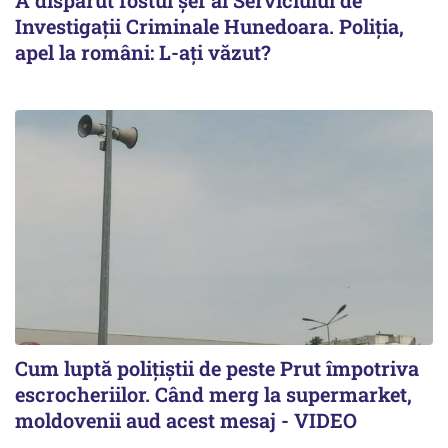
A dispărut fostul șef al Serviciului de
Investigații Criminale Hunedoara. Poliția,
apel la români: L-ați văzut?
Cum luptă polițiștii de peste Prut împotriva
escrocheriilor. Când merg la supermarket,
moldovenii aud acest mesaj - VIDEO