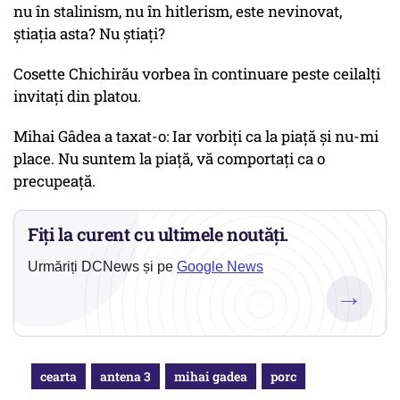
nu în stalinism, nu în hitlerism, este nevinovat,
știația asta? Nu știați?
Cosette Chichirău vorbea în continuare peste ceilalți
invitați din platou.
Mihai Gâdea a taxat-o: Iar vorbiți ca la piață și nu-mi
place. Nu suntem la piață, vă comportați ca o
precupeață.
Fiți la curent cu ultimele noutăți.
Urmăriți DCNews și pe
Google News
→
cearta
antena 3
mihai gadea
porc