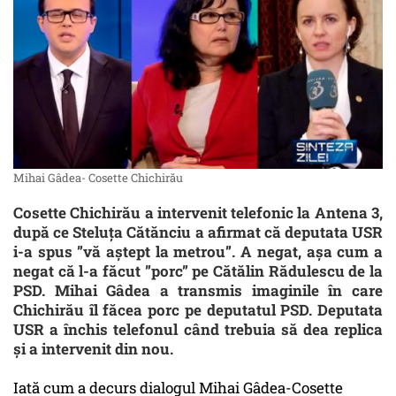
Mihai Gâdea- Cosette Chichirău
Cosette Chichirău a intervenit telefonic la Antena 3,
după ce Steluța Cătănciu a afirmat că deputata USR
i-a spus ”vă aștept la metrou”. A negat, așa cum a
negat că l-a făcut ”porc” pe Cătălin Rădulescu de la
PSD. Mihai Gâdea a transmis imaginile în care
Chichirău îl făcea porc pe deputatul PSD. Deputata
USR a închis telefonul când trebuia să dea replica
și a intervenit din nou.
Iată cum a decurs dialogul Mihai Gâdea-Cosette