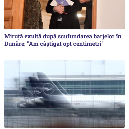
Miruță exultă după scufundarea barjelor în
Dunăre: "Am câștigat opt centimetri"