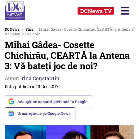
DCNews TV
DCNews
›
Stiri
›
Mihai Gâdea- Cosette Chichirău, CEARTĂ la Antena 3:
Vă bateți joc de noi?
Mihai Gâdea- Cosette
Chichirău, CEARTĂ la Antena
3: Vă bateți joc de noi?
Autor:
Irina Constantin
Data publicării: 13 Dec 2017
Adaugă-ne ca sursă preferată în Google
Urmărește-ne pe Google News