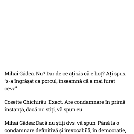
Mihai Gâdea: Nu? Dar de ce ați zis că e hoț? Ați spus:
”s-a îngrășat ca porcul, înseamnă că a mai furat
ceva”.
Cosette Chichirău: Exact. Are condamnare în primă
instanță, dacă nu știți, vă spun eu.
Mihai Gâdea: Dacă nu știți dvs. vă spun. Până la o
condamnare definitivă și irevocabilă, în democrație,