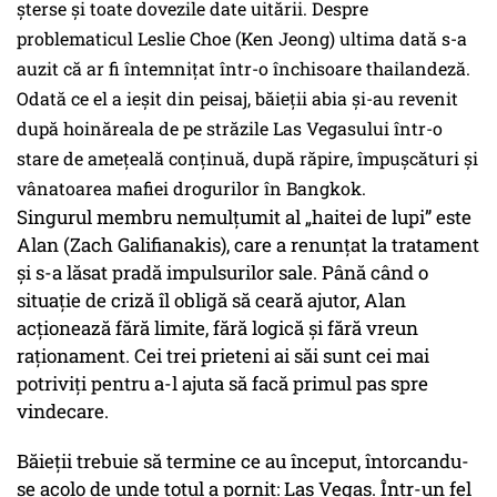
şterse şi toate dovezile date uitării. Despre
problematicul Leslie Choe (Ken Jeong) ultima dată s-a
auzit că ar fi întemniţat într-o închisoare thailandeză.
Odată ce el a ieşit din peisaj, băieţii abia şi-au revenit
după hoinăreala de pe străzile Las Vegasului într-o
stare de ameţeală conţinuă, după răpire, împuşcături şi
vânatoarea mafiei drogurilor în Bangkok.
Singurul membru nemulţumit al „haitei de lupi” este
Alan (Zach Galifianakis), care a renunţat la tratament
şi s-a lăsat pradă impulsurilor sale. Până când o
situaţie de criză îl obligă să ceară ajutor, Alan
acţionează fără limite, fără logică şi fără vreun
raţionament. Cei trei prieteni ai săi sunt cei mai
potriviţi pentru a-l ajuta să facă primul pas spre
vindecare.
Băieţii trebuie să termine ce au început, întorcandu-
se acolo de unde totul a pornit: Las Vegas. Într-un fel