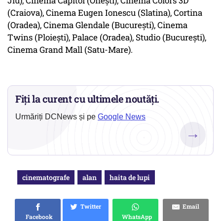
Jiu), Cinema Capitol (Onești), Cinema Colors 3D
(Craiova), Cinema Eugen Ionescu (Slatina), Cortina
(Oradea), Cinema Glendale (București), Cinema
Twins (Ploiești), Palace (Oradea), Studio (București),
Cinema Grand Mall (Satu-Mare).
Fiți la curent cu ultimele noutăți.
Urmăriți DCNews și pe
Google News
→
cinematografe
alan
haita de lupi
Twitter
Email
Facebook
WhatsApp