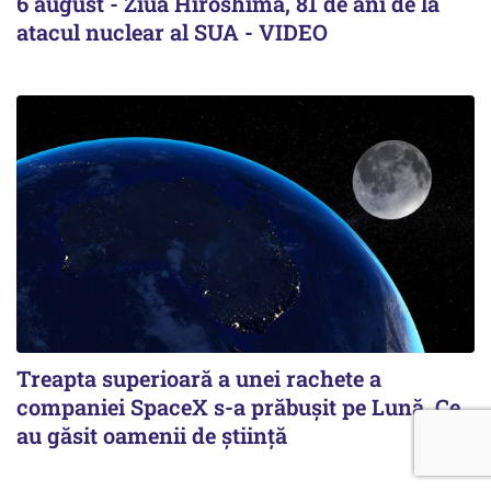
6 august - Ziua Hiroshima, 81 de ani de la
atacul nuclear al SUA - VIDEO
Treapta superioară a unei rachete a
companiei SpaceX s-a prăbușit pe Lună. Ce
au găsit oamenii de știință