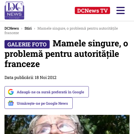
DCNews TV
DCNews
›
Stiri
›
Mamele singure, o problemă pentru autoritățile
franceze
Mamele singure, o
problemă pentru autoritățile
franceze
Data publicării: 18 Noi 2012
Adaugă-ne ca sursă preferată în Google
Urmărește-ne pe Google News