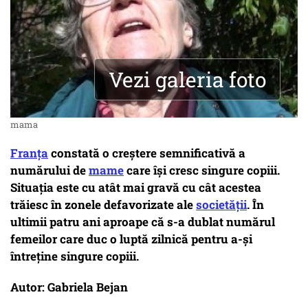
Vezi galeria foto
mama
Franța
constată o creștere semnificativă a
numărului de
mame
care își cresc singure copiii.
Situația este cu atât mai gravă cu cât acestea
trăiesc în zonele defavorizate ale
societății
. În
ultimii patru ani aproape că s-a dublat numărul
femeilor care duc o luptă zilnică pentru a-și
întreține singure copiii.
Autor: Gabriela Bejan