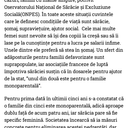
Oservatorului Național de Sărăcie și Excluziune
Socială(ONPES). În toate aceste situații cuvintele
care le definesc condițiile de viață sunt sărăcie,
șomaj, supraviețuire, ajutor social. Cele mai multe
femei sunt nevoite să își dea copiii la creșă sau să îi
lase pe la cunoștințe pentru a lucra pe salarii infime.
Unele dintre ele preferă să stea în șomaj. Un sfert din
adăposturile pentru familii defavorizate sunt
suprapopulate, iar asociațiile franceze de luptă
împotriva sărăciei susțin că în dosarele pentru ajutor
de la stat, ”unul din două este pentru o familie
monoparentală”.
Pentru prima dată în ultimii cinci ani s-a constatat că
o familie din cinci este monoparentală, adică aproape
dublu față de acum patru ani, iar sărăcia pare să fie
specific feminină. Societatea încearcă să ia măsuri
concrete pentru eliminarea acestei nedreptăți, dar