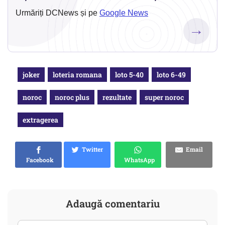
Urmăriți DCNews și pe
Google News
→
joker
loteria romana
loto 5-40
loto 6-49
noroc
noroc plus
rezultate
super noroc
extragerea
Twitter
Email
Facebook
WhatsApp
Adaugă comentariu