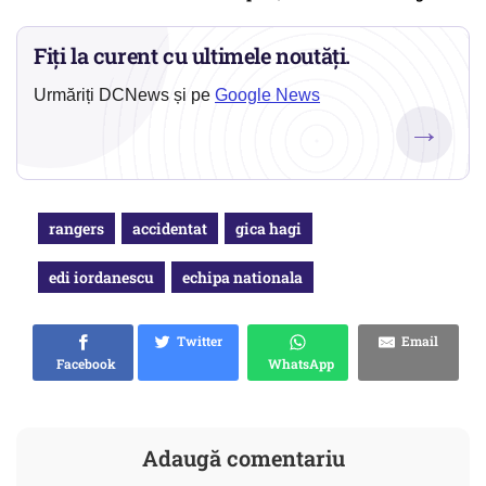
Fiți la curent cu ultimele noutăți.
Urmăriți DCNews și pe
Google News
→
rangers
accidentat
gica hagi
edi iordanescu
echipa nationala
Twitter
Email
Facebook
WhatsApp
Adaugă comentariu