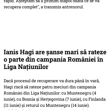
rapid. Așteptăm să îl primim înapoi odată ce se va
recupera complet", a transmis antrenorul.
Ianis Hagi are șanse mari să rateze
o parte din campania României în
Liga Națiunilor
Dacă procesul de recuperare va dura până în vară,
Hagi riscă să rateze patru meciuri din campania
României din Liga Națiunilor: cu Muntenegru (4
iunie), cu Bosnia și Herțegovina (7 iunie), cu Finlanda
(11 iunie) și returul cu Muntenegru (14 iunie).