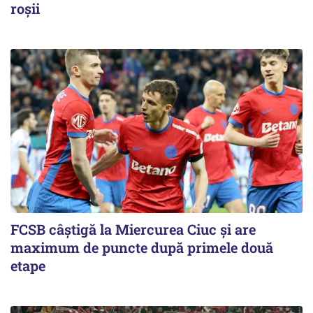
roşii
FCSB câştigă la Miercurea Ciuc şi are
maximum de puncte după primele două
etape