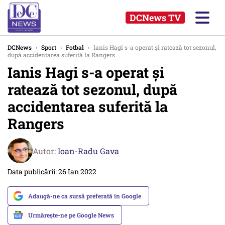
DCNews TV
DCNews
›
Sport
›
Fotbal
›
Ianis Hagi s-a operat și ratează tot sezonul,
după accidentarea suferită la Rangers
Ianis Hagi s-a operat și
ratează tot sezonul, după
accidentarea suferită la
Rangers
Autor:
Ioan-Radu Gava
Data publicării: 26 Ian 2022
Adaugă-ne ca sursă preferată în Google
Urmărește-ne pe Google News