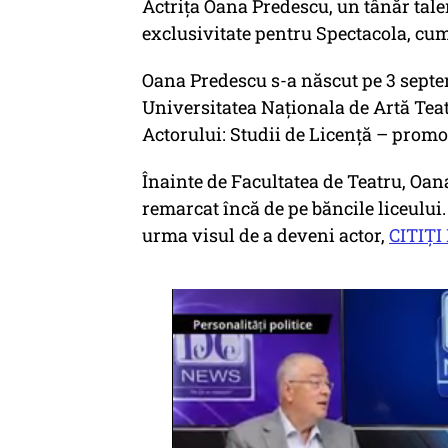
Actrița Oana Predescu, un tânăr tale
exclusivitate pentru Spectacola, cum
Oana Predescu s-a născut pe 3 septem
Universitatea Naționala de Artă Teatr
Actorului: Studii de Licență – promo
Înainte de Facultatea de Teatru, Oana
remarcat încă de pe băncile liceului
urma visul de a deveni actor,
CITIȚI