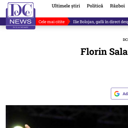
Ultimele știri
Politică
Război
Cele mai citite
„Dacă facem treaba asta, s-a a
DC
Florin Sal
Ad