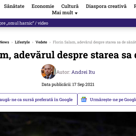
Sănătate
Economie
Cultură
Diaspora creativă
Mai mult
▼
les praful de tot!” Eugen Teodorovici, reacție după ce Green Deal-ul a
News
›
Lifestyle
›
Vedete
›
Florin Salam, adevărul despre starea sa de sănă
am, adevărul despre starea sa 
Autor:
Andrei Itu
Data publicării: 17 Sep 2021
augă-ne ca sursă preferată în Google
Urmărește-ne pe Goog