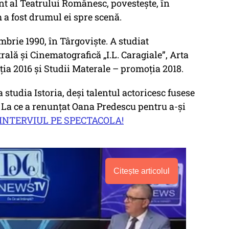
nt al Teatrului Românesc, povestește, în
 a fost drumul ei spre scenă.
brie 1990, în Târgoviște. A studiat
ală și Cinematografică „I.L. Caragiale”, Arta
ția 2016 și Studii Materale – promoția 2018.
 studia Istoria, deși talentul actoricesc fusese
. La ce a renunțat Oana Predescu pentru a-și
 INTERVIUL PE SPECTACOLA!
Citește articolul