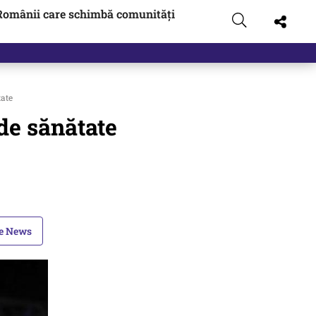
Românii care schimbă comunități
 pus pe…
tate
de sănătate
le News