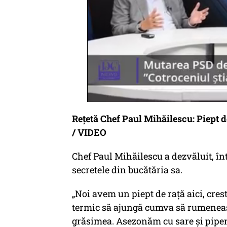
Rețetă Chef Paul Mihăilescu: Piept d
/ VIDEO
Chef Paul Mihăilescu a dezvăluit, în
secretele din bucătăria sa.
„Noi avem un piept de rață aici, cres
termic să ajungă cumva să rumeneasc
grăsimea. Asezonăm cu sare și piper 