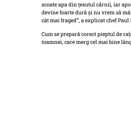
scoate apa din țesutul cărnii, iar ap
devine foarte dură și nu vrem să m
cât mai fraged”, a explicat chef Pau
Cum se prepară corect pieptul de raț
toamnei, care merg cel mai bine lâng