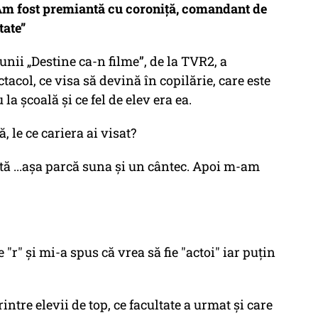
 „Am fost premiantă cu coroniță, comandant de
tate”
nii „Destine ca-n filme”, de la TVR2, a
tacol, ce visa să devină în copilărie, care este
 la școală și ce fel de elev era ea.
 le ce cariera ai visat?
stă ...așa parcă suna și un cântec. Apoi m-am
"r" și mi-a spus că vrea să fie "actoi" iar puțin
tre elevii de top, ce facultate a urmat și care