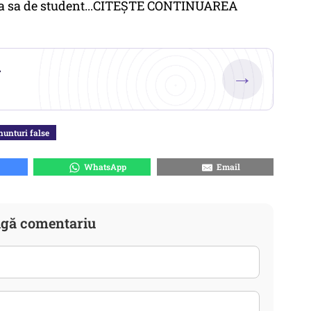
ața sa de student...CITEȘTE CONTINUAREA
.
→
nunturi false
WhatsApp
Email
gă comentariu