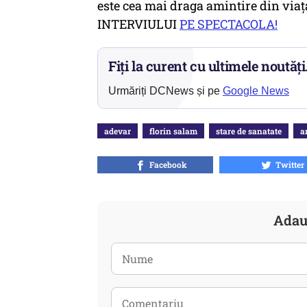
este cea mai draga amintire din vi
INTERVIULUI
PE SPECTACOLA!
Fiți la curent cu ultimele noutăți
Urmăriți DCNews și pe
Google News
adevar
florin salam
stare de sanatate
a
Facebook
Twitter
Adau