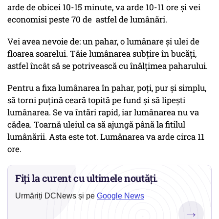
arde de obicei 10-15 minute, va arde 10-11 ore și vei
economisi peste 70 de astfel de lumânări.
Vei avea nevoie de: un pahar, o lumânare și ulei de
floarea soarelui. Tăie lumânarea subțire în bucăți,
astfel încât să se potrivească cu înălțimea paharului.
Pentru a fixa lumânarea în pahar, poți, pur și simplu,
să torni puțină ceară topită pe fund și să lipești
lumânarea. Se va întări rapid, iar lumânarea nu va
cădea. Toarnă uleiul ca să ajungă până la fitilul
lumânării. Asta este tot. Lumânarea va arde circa 11
ore.
Fiți la curent cu ultimele noutăți.
Urmăriți DCNews și pe
Google News
→