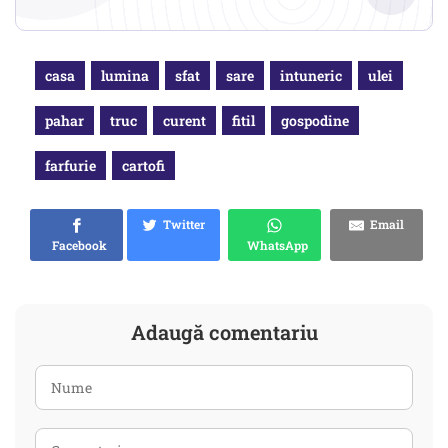
casa
lumina
sfat
sare
intuneric
ulei
pahar
truc
curent
fitil
gospodine
farfurie
cartofi
Twitter
Email
Facebook
WhatsApp
Adaugă comentariu