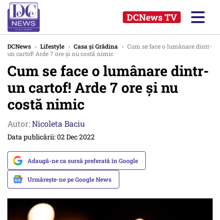
DCNews TV
DCNews
›
Lifestyle
›
Casa și Grădina
›
Cum se face o lumânare dintr-
un cartof! Arde 7 ore și nu costă nimic
Cum se face o lumânare dintr-
un cartof! Arde 7 ore și nu
costă nimic
Autor:
Nicoleta Baciu
Data publicării: 02 Dec 2022
Adaugă-ne ca sursă preferată în Google
Urmărește-ne pe Google News