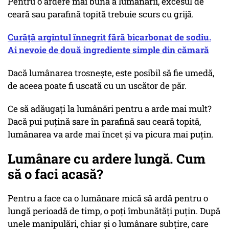
Pentru o ardere mai bună a lumânării, excesul de
ceară sau parafină topită trebuie scurs cu grijă.
Curăță argintul înnegrit fără bicarbonat de sodiu.
Ai nevoie de două ingrediente simple din cămară
Dacă lumânarea trosnește, este posibil să fie umedă,
de aceea poate fi uscată cu un uscător de păr.
Ce să adăugați la lumânări pentru a arde mai mult?
Dacă pui puțină sare în parafină sau ceară topită,
lumânarea va arde mai încet și va picura mai puțin.
Lumânare cu ardere lungă. Cum
să o faci acasă?
Pentru a face ca o lumânare mică să ardă pentru o
lungă perioadă de timp, o poți îmbunătăți puțin. După
unele manipulări, chiar și o lumânare subțire, care