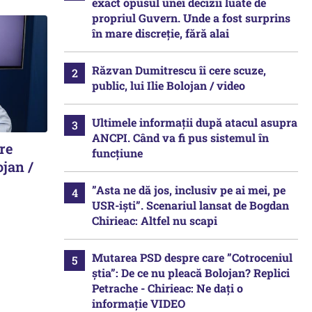
exact opusul unei decizii luate de
propriul Guvern. Unde a fost surprins
în mare discreție, fără alai
Răzvan Dumitrescu îi cere scuze,
public, lui Ilie Bolojan / video
Ultimele informații după atacul asupra
ANCPI. Când va fi pus sistemul în
re
funcțiune
ojan /
”Asta ne dă jos, inclusiv pe ai mei, pe
USR-iști”. Scenariul lansat de Bogdan
Chirieac: Altfel nu scapi
Mutarea PSD despre care ”Cotroceniul
știa”: De ce nu pleacă Bolojan? Replici
Petrache - Chirieac: Ne dați o
informație VIDEO