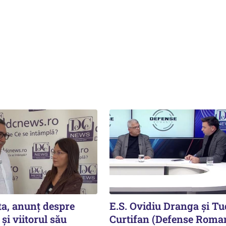
ta, anunț despre
E.S. Ovidiu Dranga și T
și viitorul său
Curtifan (Defense Roman