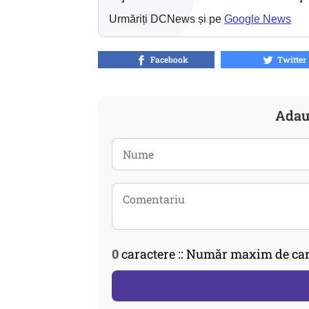
Urmăriți DCNews și pe
Google News
Facebook
Twitter
Adau
0
caractere :: Număr maxim de car