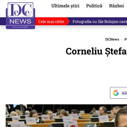
Ultimele știri
Politică
Război
Cele mai citite
De ce minte Ilie Bolojan? Ce 
DCNews
›
P
Corneliu Ștefa
Ad