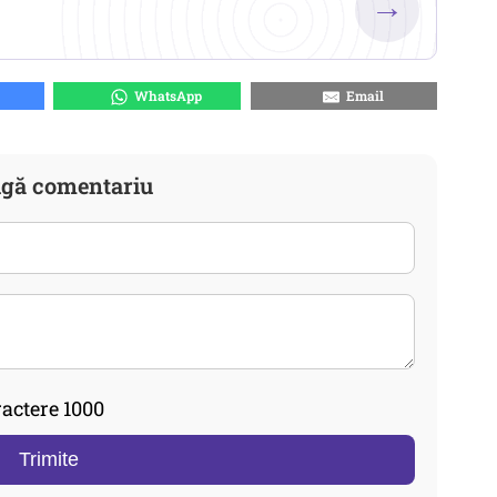
→
WhatsApp
Email
gă comentariu
actere 1000
Trimite