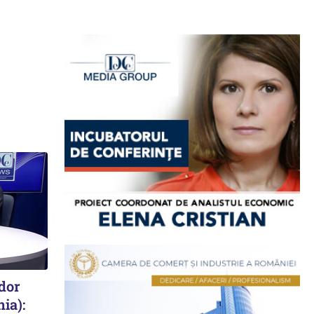
udor
ia):