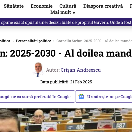
Sănătate
Economie
Cultură
Diaspora creativă
Mai mult
▼
spune Mircea Badea: E o minciună de mari proporții
olitica
›
Personalități politice
›
Corneliu Ștefan: 2025-2030 - Al doilea manda
n: 2025-2030 - Al doilea mand
Autor:
Crişan Andreescu
Data publicării: 21 Feb 2025
augă-ne ca sursă preferată în Google
Urmărește-ne pe Goog