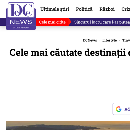
Ultimele știri
Politică
Război
Cri
Cele mai citite
Ce se întâmplă cu primul bulet
DCNews
›
Lifestyle
›
Trav
Cele mai căutate destinații
Ad