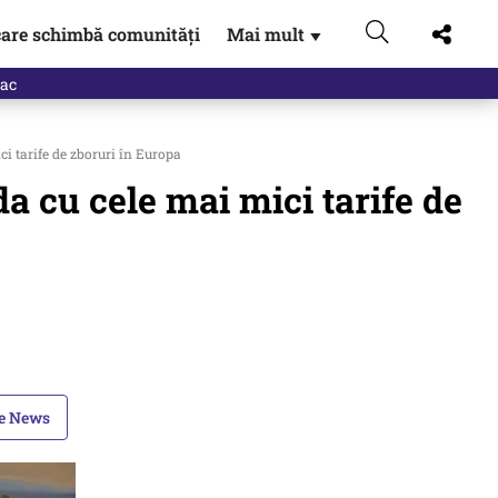
are schimbă comunități
Mai mult
▼
i tarife de zboruri în Europa
a cu cele mai mici tarife de
le News