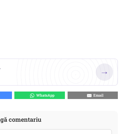
.
→
WhatsApp
Email
gă comentariu