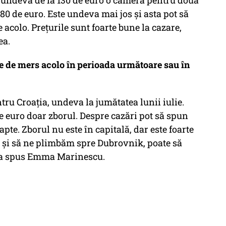
p undeva de la 130 de euro o cameră pentru două
80 de euro. Este undeva mai jos și asta pot să
acolo. Prețurile sunt foarte bune la cazare,
ea.
te de mers acolo în perioada următoare sau în
tru Croația, undeva la jumătatea lunii iulie.
de euro doar zborul. Despre cazări pot să spun
pte. Zborul nu este în capitală, dar este foarte
ă și să ne plimbăm spre Dubrovnik, poate să
t" a spus Emma Marinescu.