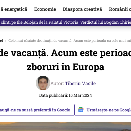
ză energetică
Economie
Diaspora creativă
Românii c
in electronic, decizia luată astăzi de Guvern pentru toți românii
el
›
Cele mai căutate destinații de vacanță. Acum este perioada cu cele mai mic
 de vacanță. Acum este perioad
zboruri în Europa
Autor:
Tiberiu Vasile
Data publicării: 15 Mar 2024
augă-ne ca sursă preferată în Google
Urmărește-ne pe Goog