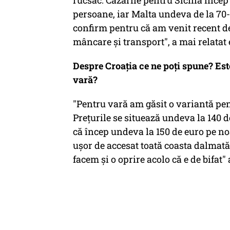
rucsac. Cazările pentru Sicilia înce
persoane, iar Malta undeva de la 70-
confirm pentru că am venit recent de 
mâncare și transport", a mai relatat 
Despre Croația ce ne poți spune? Es
vară?
"Pentru vară am găsit o variantă pen
Prețurile se situează undeva la 140 
că încep undeva la 150 de euro pe noa
ușor de accesat toată coasta dalmat
facem și o oprire acolo că e de bifa