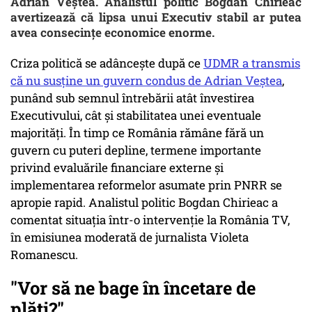
Adrian Veștea. Analistul politic Bogdan Chirieac
avertizează că lipsa unui Executiv stabil ar putea
avea consecințe economice enorme.
Criza politică se adâncește după ce
UDMR a transmis
că nu susține un guvern condus de Adrian Veștea
,
punând sub semnul întrebării atât învestirea
Executivului, cât și stabilitatea unei eventuale
majorități. În timp ce România rămâne fără un
guvern cu puteri depline, termene importante
privind evaluările financiare externe și
implementarea reformelor asumate prin PNRR se
apropie rapid. Analistul politic Bogdan Chirieac a
comentat situația într-o intervenție la România TV,
în emisiunea moderată de jurnalista Violeta
Romanescu.
"Vor să ne bage în încetare de
plăți?"