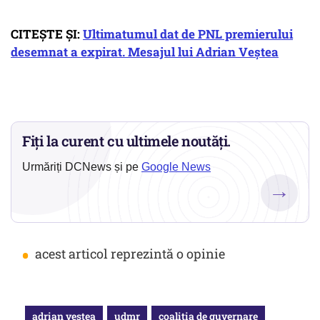
CITEȘTE ȘI:
Ultimatumul dat de PNL premierului
desemnat a expirat. Mesajul lui Adrian Veștea
Fiți la curent cu ultimele noutăți.
Urmăriți DCNews și pe
Google News
→
•
acest articol reprezintă o opinie
adrian vestea
udmr
coalitia de guvernare