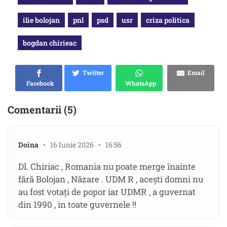
ilie bolojan
pnl
psd
usr
criza politica
bogdan chirieac
Twitter
Email
Facebook
WhatsApp
Comentarii (5)
Doina
• 16 Iunie 2026 • 16:56
Dl. Chiriac , Romania nu poate merge înainte
fără Bolojan , Năzare . UDM R , acești domni nu
au fost votați de popor iar UDMR , a guvernat
din 1990 , in toate guvernele !!