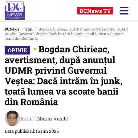
DCNews TV
DCNews
›
Stiri
›
Bogdan Chirieac, avertisment, după anunțul UDMR
privind Guvernul Veștea: Dacă intrăm în junk, toată lumea va scoate
banii din România
•
Bogdan Chirieac,
avertisment, după anunțul
UDMR privind Guvernul
Veștea: Dacă intrăm în junk,
toată lumea va scoate banii
din România
Autor:
Tiberiu Vasile
Data publicării: 16 Iun 2026