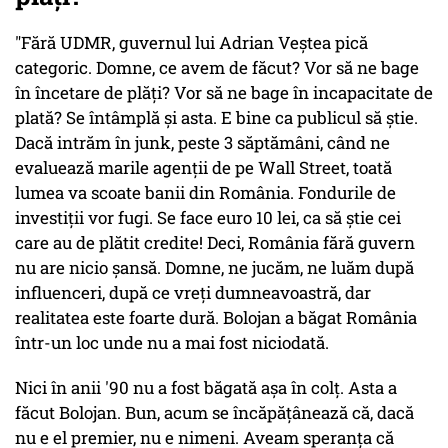
"Fără UDMR, guvernul lui Adrian Veștea pică
categoric. Domne, ce avem de făcut? Vor să ne bage
în încetare de plăți? Vor să ne bage în incapacitate de
plată? Se întâmplă și asta. E bine ca publicul să știe.
Dacă intrăm în junk, peste 3 săptămâni, când ne
evaluează marile agenții de pe Wall Street, toată
lumea va scoate banii din România. Fondurile de
investiții vor fugi. Se face euro 10 lei, ca să știe cei
care au de plătit credite! Deci, România fără guvern
nu are nicio șansă. Domne, ne jucăm, ne luăm după
influenceri, după ce vreți dumneavoastră, dar
realitatea este foarte dură. Bolojan a băgat România
într-un loc unde nu a mai fost niciodată.
Nici în anii '90 nu a fost băgată așa în colț. Asta a
făcut Bolojan. Bun, acum se încăpățânează că, dacă
nu e el premier, nu e nimeni. Aveam speranța că