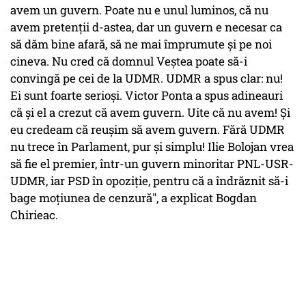
avem un guvern. Poate nu e unul luminos, că nu
avem pretenții d-astea, dar un guvern e necesar ca
să dăm bine afară, să ne mai împrumute și pe noi
cineva. Nu cred că domnul Veștea poate să-i
convingă pe cei de la UDMR. UDMR a spus clar: nu!
Ei sunt foarte serioși. Victor Ponta a spus adineauri
că și el a crezut că avem guvern. Uite că nu avem! Și
eu credeam că reușim să avem guvern. Fără UDMR
nu trece în Parlament, pur și simplu! Ilie Bolojan vrea
să fie el premier, într-un guvern minoritar PNL-USR-
UDMR, iar PSD în opoziție, pentru că a îndrăznit să-i
bage moțiunea de cenzură", a explicat Bogdan
Chirieac.