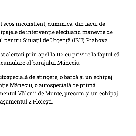
st scos inconştient, duminică, din lacul de
ipajele de intervenţie efectuând manevre de
l pentru Situaţii de Urgenţă (ISU) Prahova.
st alertaţi prin apel la 112 cu privire la faptul că
e acumulare al barajului Măneciu.
utospecială de stingere, o barcă şi un echipaj
nţie Măneciu, o autospecială de primă
mentul Vălenii de Munte, precum şi un echipaj
taşamentul 2 Ploieşti.