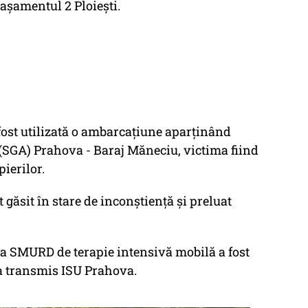
taşamentul 2 Ploieşti.
fost utilizată o ambarcaţiune aparţinând
(SGA) Prahova - Baraj Măneciu, victima fiind
ierilor.
t găsit în stare de inconştienţă şi preluat
a SMURD de terapie intensivă mobilă a fost
 a transmis ISU Prahova.