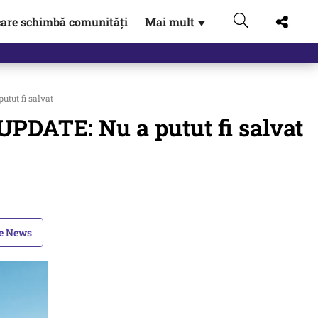
are schimbă comunități
Mai mult
▼
eac
tut fi salvat
UPDATE: Nu a putut fi salvat
le News