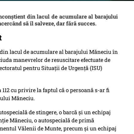
inconștient din lacul de acumulare al barajului
ncercând să îl salveze, dar fără succes.
t
din lacul de acumulare al barajului Măneciu în
 ciuda manevrelor de resuscitare efectuate de
toratul pentru Situaţii de Urgenţă (ISU)
 112 cu privire la faptul că o persoană s-ar fi
jului Măneciu.
utospecială de stingere, o barcă şi un echipaj
nţie Măneciu, o autospecială de primă
mentul Vălenii de Munte, precum şi un echipaj