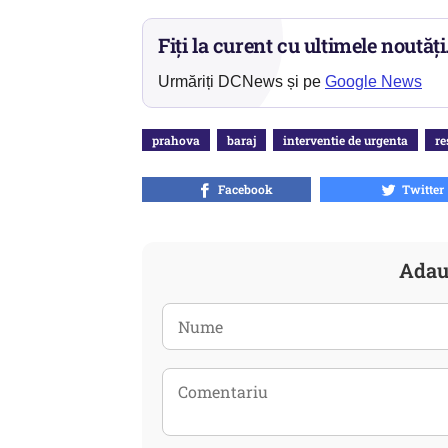
Fiți la curent cu ultimele noutăți
Urmăriți DCNews și pe
Google News
prahova
baraj
interventie de urgenta
re
Facebook
Twitter
Adau