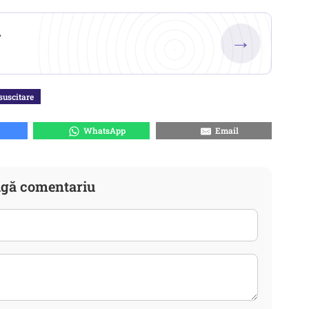
.
→
suscitare
WhatsApp
Email
gă comentariu