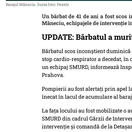
Barajul Măneciu. Sursa foto: Pexels
Un bărbat de 41 de ani a fost scos 
Măneciu, echipajele de intervenție î
UPDATE: Bărbatul a muri
Bărbatul scos inconştient duminică 
stop cardio-respirator a decedat, în
un echipaj SMURD, informează Inspec
Prahova.
Pompierii au fost alertaţi prin apel la
înecat în lacul de acumulare al bara
La faţa locului au fost mobilizate o a
SMURD din cadrul Gărzii de Interve
intervenţie şi comandă de la Detaşa