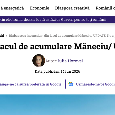
ză energetică
Economie
Diaspora creativă
Românii c
clinti pe Ilie Bolojan de la Palatul Victoria. Verdictul lui Bogdan Chiri
tiri
›
Bărbat scos inconștient din lacul de acumulare Măneciu/ UPDATE: Nu a pu
 lacul de acumulare Măneciu/ 
Autor:
Iulia Horovei
Data publicării: 14 Iun 2026
augă-ne ca sursă preferată în Google
Urmărește-ne pe Goog