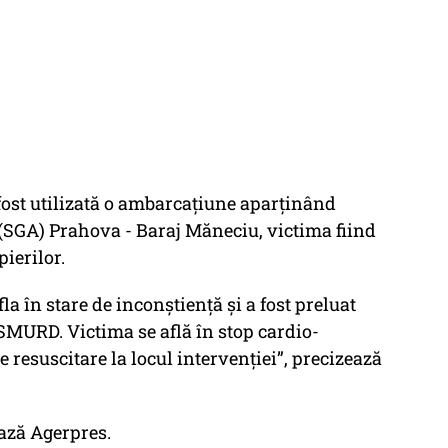
fost utilizată o ambarcaţiune aparţinând
(SGA) Prahova - Baraj Măneciu, victima fiind
ierilor.
fla în stare de inconştienţă şi a fost preluat
SMURD. Victima se află în stop cardio-
e resuscitare la locul intervenţiei”, precizează
ează Agerpres.