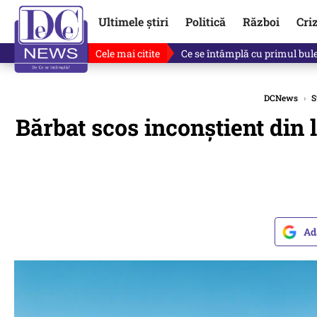
Ultimele știri
Politică
Război
Cri
Cele mai citite
Singurul lucru care l-ar putea 
DCNews
›
S
Bărbat scos inconștient din
Ad