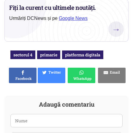
Fiți la curent cu ultimele noutăți.
Urmăriți DCNews și pe
Google News
→
sectorul 4
primarie
platforma digitala
Twitter
Email
Facebook
WhatsApp
Adaugă comentariu