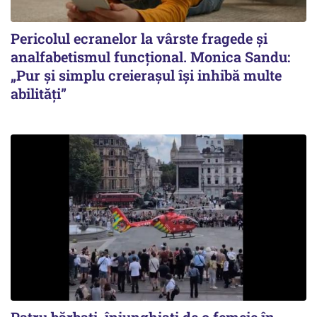
Pericolul ecranelor la vârste fragede și
analfabetismul funcțional. Monica Sandu:
„Pur și simplu creierașul își inhibă multe
abilități”
Patru bărbați, înjunghiați de o femeie în