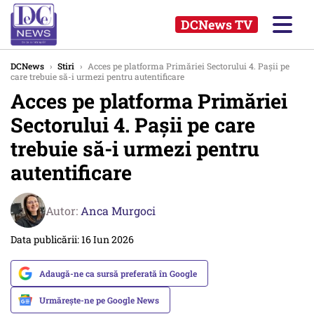
DCNews TV
DCNews
›
Stiri
›
Acces pe platforma Primăriei Sectorului 4. Pașii pe
care trebuie să-i urmezi pentru autentificare
Acces pe platforma Primăriei
Sectorului 4. Pașii pe care
trebuie să-i urmezi pentru
autentificare
Autor:
Anca Murgoci
Data publicării: 16 Iun 2026
Adaugă-ne ca sursă preferată în Google
Urmărește-ne pe Google News