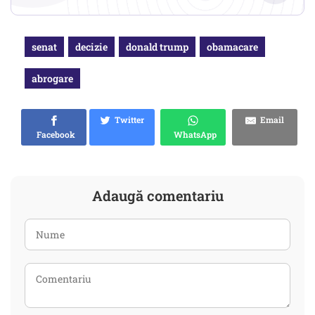
senat
decizie
donald trump
obamacare
abrogare
Twitter
Email
Facebook
WhatsApp
Adaugă comentariu