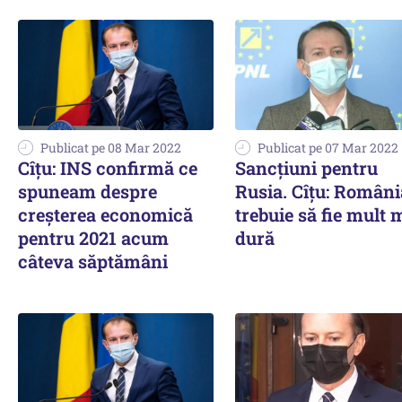
Publicat pe 08 Mar 2022
Publicat pe 07 Mar 2022
Cîțu: INS confirmă ce
Sancțiuni pentru
spuneam despre
Rusia. Cîțu: Români
creșterea economică
trebuie să fie mult 
pentru 2021 acum
dură
câteva săptămâni