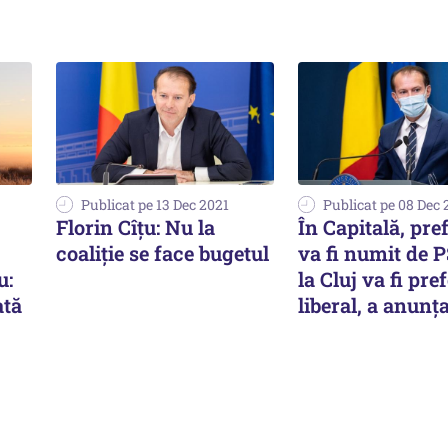
Publicat pe 13 Dec 2021
Publicat pe 08 Dec 
Florin Cîțu: Nu la
În Capitală, pre
coaliţie se face bugetul
va fi numit de P
u:
la Cluj va fi pre
ată
liberal, a anunța