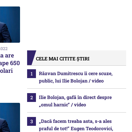
2022
ia are
CELE MAI CITITE ȘTIRI
ape 650
olari
Răzvan Dumitrescu îi cere scuze,
public, lui Ilie Bolojan / video
Ilie Bolojan, gafă în direct despre
„omul harnic“ / video
„Dacă facem treaba asta, s-a ales
praful de tot!” Eugen Teodorovici,