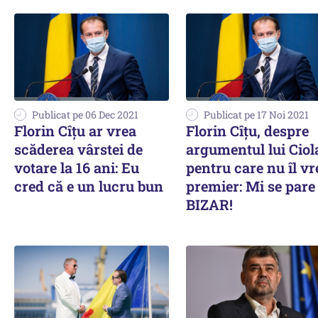
Publicat pe 06 Dec 2021
Publicat pe 17 Noi 2021
Florin Cîţu ar vrea
Florin Cîțu, despre
scăderea vârstei de
argumentul lui Ciol
votare la 16 ani: Eu
pentru care nu îl vr
cred că e un lucru bun
premier: Mi se pare
BIZAR!