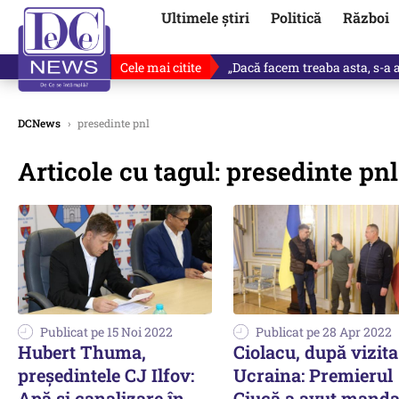
Ultimele știri
Politică
Război
Cele mai citite
„Dacă facem treaba asta, s-a a
DCNews
›
presedinte pnl
Articole cu tagul: presedinte pnl
Publicat pe 15 Noi 2022
Publicat pe 28 Apr 2022
Hubert Thuma,
Ciolacu, după vizita
președintele CJ Ilfov:
Ucraina: Premierul
Apă și canalizare în
Ciucă a avut manda