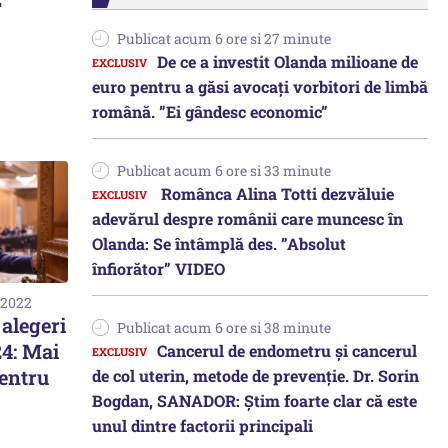
Publicat acum 6 ore si 27 minute
De ce a investit Olanda milioane de
euro pentru a găsi avocați vorbitori de limbă
română. ”Ei gândesc economic”
Publicat acum 6 ore si 33 minute
Românca Alina Totti dezvăluie
adevărul despre românii care muncesc în
Olanda: Se întâmplă des. ”Absolut
înfiorător” VIDEO
 2022
 alegeri
Publicat acum 6 ore si 38 minute
4: Mai
Cancerul de endometru și cancerul
pentru
de col uterin, metode de prevenție. Dr. Sorin
Bogdan, SANADOR: Știm foarte clar că este
unul dintre factorii principali