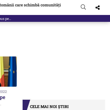
Românii care schimbă comunități
 pus pe…
 2022
 pe
a
CELE MAI NOI ȘTIRI
L