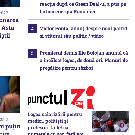
reacție după ce Green Deal-ul a pus pe
butuci energia României
 2022
fonarea
. Asta
Victor Ponta, anunț despre noul partid
știi
și viitorul său politic / video
Premierul demis Ilie Bolojan anunță că
a încălcat legea, de două ori. Planuri de
pregătire pentru război
Legea salarizării pentru
 2022
medici, polițiști și
ai puțin
profesori, la fel ca
ncim
numerele cu soț, fără soț