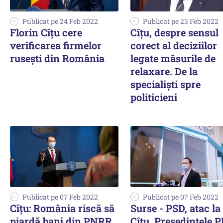
Publicat pe 24 Feb 2022
Publicat pe 23 Feb 2022
Florin Cîțu cere
Cîțu, despre sensul
verificarea firmelor
corect al deciziilor
rusești din România
legate măsurile de
relaxare. De la
specialiști spre
politicieni
Publicat pe 07 Feb 2022
Publicat pe 07 Feb 2022
Cîţu: România riscă să
Surse - PSD, atac la
piardă bani din PNRR,
Cîțu. Președintele 