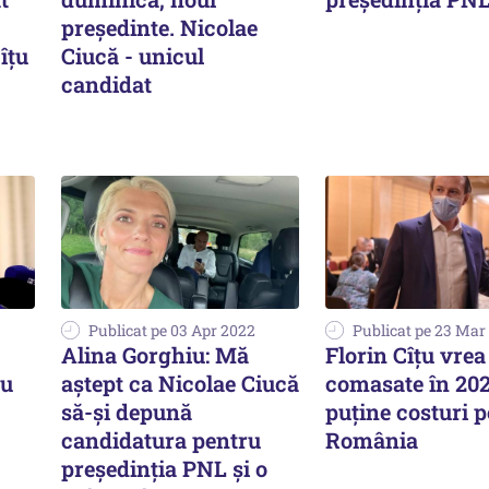
preşedinte. Nicolae
îțu
Ciucă - unicul
candidat
Publicat pe 03 Apr 2022
Publicat pe 23 Mar
Alina Gorghiu: Mă
Florin Cîțu vrea
țu
aștept ca Nicolae Ciucă
comasate în 202
să-și depună
puține costuri 
candidatura pentru
România
președinția PNL și o