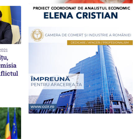
2021
țu,
emisia
flictul