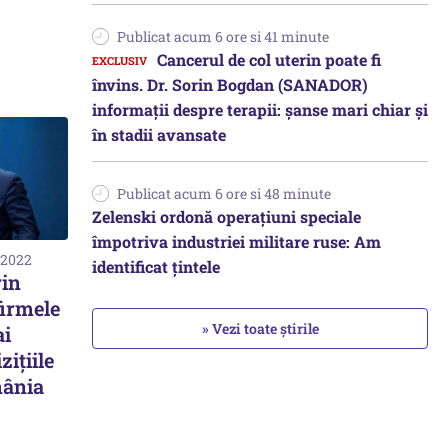
Publicat acum 6 ore si 41 minute
Cancerul de col uterin poate fi
învins. Dr. Sorin Bogdan (SANADOR)
informații despre terapii: șanse mari chiar și
în stadii avansate
Publicat acum 6 ore si 48 minute
Zelenski ordonă operațiuni speciale
împotriva industriei militare ruse: Am
 2022
identificat țintele
rin
firmele
» Vezi toate știrile
ai
zițiile
mânia