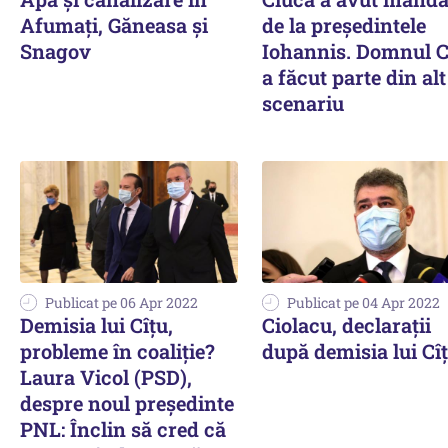
Afumați, Găneasa și
de la președintele
Snagov
Iohannis. Domnul C
a făcut parte din alt
scenariu
Publicat pe 06 Apr 2022
Publicat pe 04 Apr 2022
Demisia lui Cîțu,
Ciolacu, declarații
probleme în coaliție?
după demisia lui Cî
Laura Vicol (PSD),
despre noul președinte
PNL: Înclin să cred că