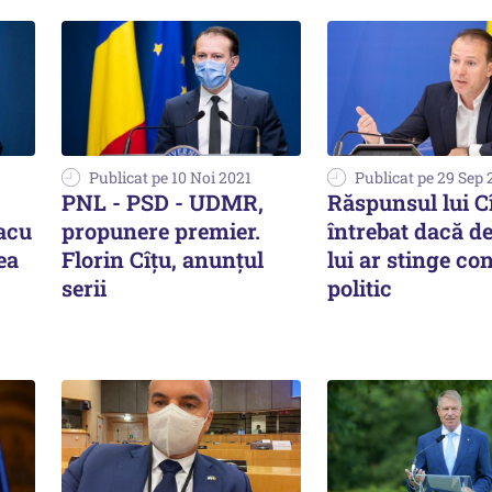
Publicat pe 10 Noi 2021
Publicat pe 29 Sep 
PNL - PSD - UDMR,
Răspunsul lui Cî
acu
propunere premier.
întrebat dacă d
ea
Florin Cîțu, anunțul
lui ar stinge con
serii
politic