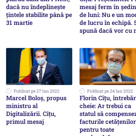
dacă nu îndeplineşte
mesaj ferm în ședin
ţintele stabilite până pe
de luni: Nu e un mo
31 martie
de lucru în echipă. 
spună dacă vor cu 
Publicat pe 27 Ian 2022
Publicat pe 24 Ian 2022
Marcel Boloș, propus
Florin Cîțu, întrebăr
ministru al
cheie: Ar trebui ca
Digitalizării. Cîțu,
statul să compense
primul mesaj
facturile cetățenilor
pentru toate