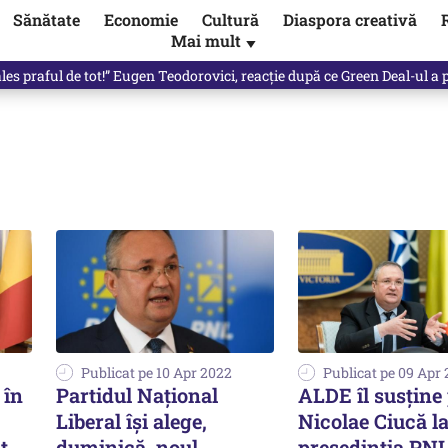
Sănătate
Economie
Cultură
Diaspora creativă
Mai mult
▼
les praful de tot!” Eugen Teodorovici, reacție după ce Green Deal-ul a
Publicat pe 10 Apr 2022
Publicat pe 09 Apr
 în
Partidul Naţional
ALDE îl susţine
Liberal îşi alege,
Nicolae Ciucă l
t
duminică, noul
preşedinţia PN