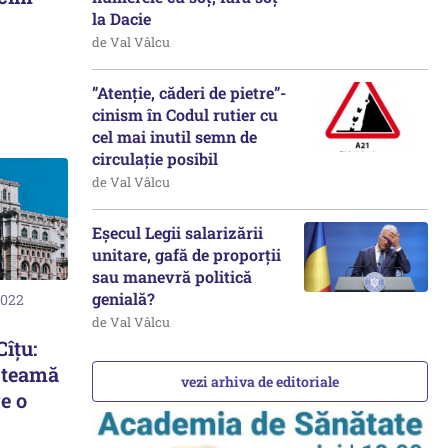
la Dacie
de Val Vâlcu
”Atenție, căderi de pietre”-
cinism în Codul rutier cu
cel mai inutil semn de
circulație posibil
de Val Vâlcu
Eșecul Legii salarizării
unitare, gafă de proporții
sau manevră politică
genială?
2022
de Val Vâlcu
îțu:
i teamă
vezi arhiva de editoriale
e o