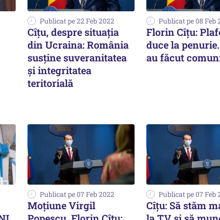
Publicat pe 22 Feb 2022
Publicat pe 08 Feb
Cîțu, despre situația
Florin Cîțu: Pla
din Ucraina: România
duce la penurie
susține suveranitatea
au făcut comuni
și integritatea
teritorială
Publicat pe 07 Feb 2022
Publicat pe 07 Feb
Moțiune Virgil
Cîțu: Să stăm m
PNL,
Popescu. Florin Cîțu:
la TV și să mu