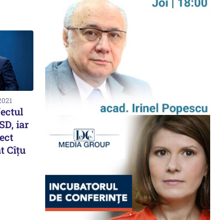
2021
fectul
SD, iar
fect
t Cîțu