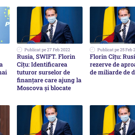
Publicat pe 27 Feb 2022
Publicat pe 25 Feb 
Rusia, SWIFT. Florin
Florin Cîțu: Rus
a
Cîțu: Identificarea
rezerve de apro
mai
tuturor surselor de
de miliarde de d
finanțare care ajung la
Moscova și blocate