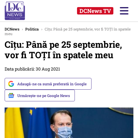
DCNews TV
DCNews
›
Politica
›
Cîțu: Până pe 25 septembrie, vor fi TOȚI în spatele
meu
Cîțu: Până pe 25 septembrie,
vor fi TOȚI în spatele meu
Data publicării: 30 Aug 2021
Adaugă-ne ca sursă preferată în Google
Urmărește-ne pe Google News