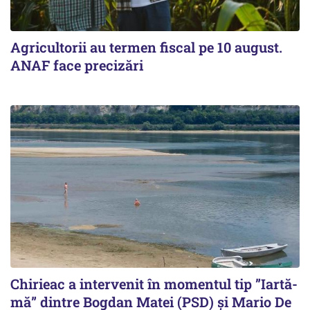
Agricultorii au termen fiscal pe 10 august.
ANAF face precizări
Chirieac a intervenit în momentul tip ”Iartă-
mă” dintre Bogdan Matei (PSD) și Mario De