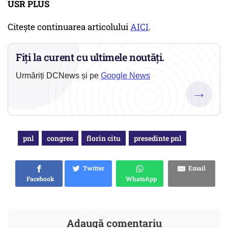
USR PLUS
Citește continuarea articolului
AICI
.
Fiți la curent cu ultimele noutăți.
Urmăriți DCNews și pe
Google News
→
pnl
congres
florin citu
presedinte pnl
Twitter
Email
Facebook
WhatsApp
Adaugă comentariu