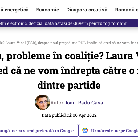
ză energetică
Economie
Diaspora creativă
Românii c
in electronic, decizia luată astăzi de Guvern pentru toți românii
ie? Laura Vicol (PSD), despre noul președinte PNL: Înclin să cred că ne vom îndr
u, probleme în coaliție? Laura
ed că ne vom îndrepta către o
dintre partide
Autor:
Ioan-Radu Gava
Data publicării: 06 Apr 2022
augă-ne ca sursă preferată în Google
Urmărește-ne pe Goog