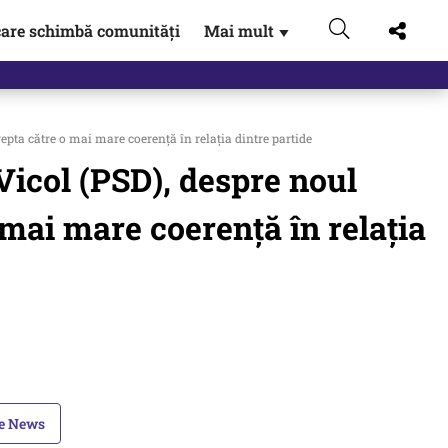
are schimbă comunități
Mai mult
▼
epta către o mai mare coerență în relația dintre partide
 Vicol (PSD), despre noul
 mai mare coerență în relația
le News