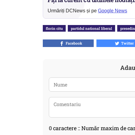
Urmăriți DCNews și pe
Google News
florin citu
partidul national liberal
presedin
Facebook
Twitter
Adau
0
caractere :: Număr maxim de car