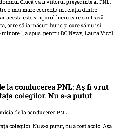
domnul Ciucă va fi viitorul președinte al PNL,
tre o mai mare coerență în relația dintre
r acesta este singurul lucru care contează
, care să ia măsuri bune și care să nu își
 minore.“, a spus, pentru DC News, Laura Vicol.
de la conducerea PNL: Aş fi vrut
faţa colegilor. Nu s-a putut
emisia de la conducerea PNL.
faţa colegilor. Nu s-a putut, nu a fost acolo. Aşa