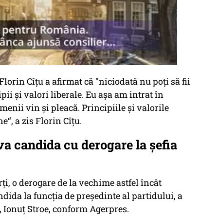
lorin Cîțu a afirmat că "niciodată nu poţi să fii
ii şi valori liberale. Eu aşa am intrat în
enii vin şi pleacă. Principiile şi valorile
“, a zis Florin Cîțu.
a candida cu derogare la șefia
rți, o derogare de la vechime astfel încât
dida la funcţia de preşedinte al partidului, a
, Ionuț Stroe, conform Agerpres.