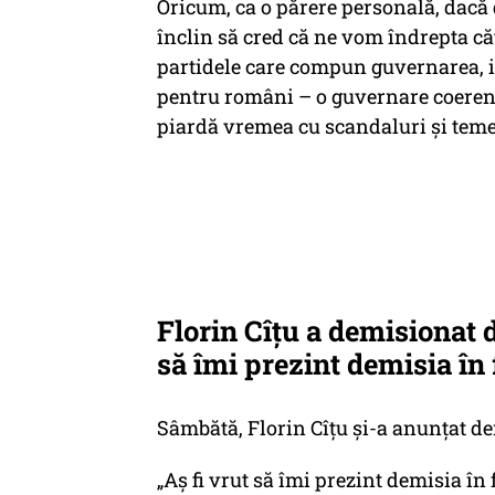
Oricum, ca o părere personală, dacă 
înclin să cred că ne vom îndrepta că
partidele care compun guvernarea, ia
pentru români – o guvernare coerentă
piardă vremea cu scandaluri și teme
Florin Cîțu a demisionat 
să îmi prezint demisia în 
Sâmbătă, Florin Cîțu și-a anunțat d
„Aş fi vrut să îmi prezint demisia în 