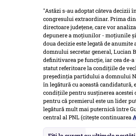
"Astăzi s-au adoptat câteva decizii 
congresului extraordinar. Prima dint
directoare judeţene, care vor analiz
depunere a moţiunilor - moţiunile şi
doua decizie este legată de anumite at
domnului secretar general, Lucian Bo
definitivarea pe funcţie, iar cea de-a
statut referitoare la condiţiile de v
preşedinţia partidului a domnului Ni
în legătură cu această candidatură, e
condiţiile pentru susţinerea acestei
pentru că premierul este un lider pu
legătură mult mai puternică între Guv
central al PNL (citește continuarea
A
Fiți la curent cu ultimele noutăți