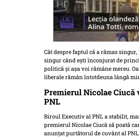
Cât despre faptul că a rămas singur, F
singur când eşti înconjurat de princip
politică şi aşa voi rămâne mereu. Oam
liberale rămân întotdeuna lângă mine
Premierul Nicolae Ciucă v
PNL
Biroul Executiv al PNL a stabilit, ma
premierul Nicolae Ciucă să poată can
anunţat purtătorul de cuvânt al PNL