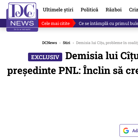
Ultimele știri
Politică
Război
Cri
Cele mai citite
Ce se întâmplă cu primul bulet
DCNews
›
Stiri
›
Demisia lui Cîțu, probleme în coaliț
Demisia lui Cîț
președinte PNL: Înclin să cr
Ad