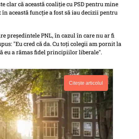
ste clar că această coaliţie cu PSD pentru mine
t în această funcţie a fost să iau decizii pentru
re preşedintele PNL, în cazul în care nu ar fi
spus: "Eu cred că da. Cu toți colegii am pornit la
 eu a rămas fidel principiilor liberale".
Citește articolul