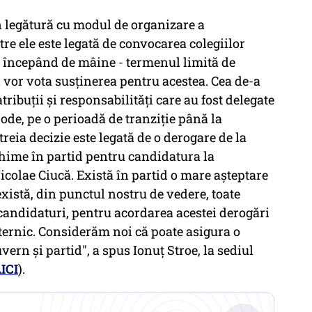
în legătură cu modul de organizare a
re ele este legată de convocarea colegiilor
a începând de mâine - termenul limită de
 vor vota susţinerea pentru acestea. Cea de-a
ribuţii şi responsabilităţi care au fost delegate
de, pe o perioadă de tranziţie până la
 treia decizie este legată de o derogare de la
echime în partid pentru candidatura la
colae Ciucă. Există în partid o mare aşteptare
xistă, din punctul nostru de vedere, toate
 candidaturi, pentru acordarea acestei derogări
ternic. Considerăm noi că poate asigura o
ern şi partid", a spus Ionuț Stroe, la sediul
ICI
).
.