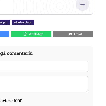
→
te pnl
nicolae ciuca
WhatsApp
Email
gă comentariu
actere 1000