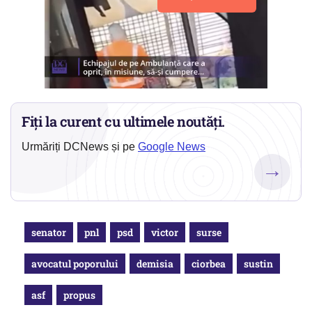
Fiți la curent cu ultimele noutăți.
Urmăriți DCNews și pe
Google News
→
senator
pnl
psd
victor
surse
avocatul poporului
demisia
ciorbea
sustin
asf
propus