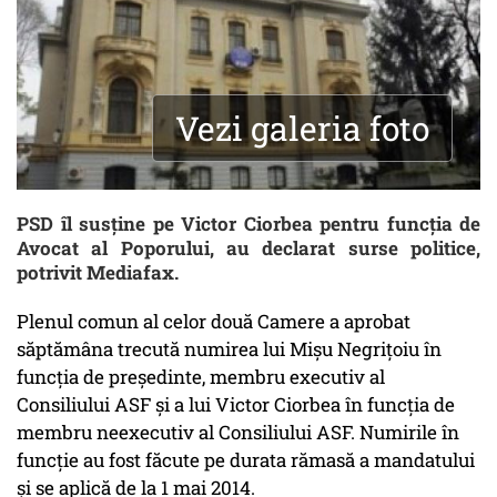
Vezi galeria foto
PSD îl susţine pe Victor Ciorbea pentru funcţia de
Avocat al Poporului, au declarat surse politice,
potrivit Mediafax.
Plenul comun al celor două Camere a aprobat
săptămâna trecută numirea lui Mişu Negriţoiu în
funcţia de preşedinte, membru executiv al
Consiliului ASF şi a lui Victor Ciorbea în funcţia de
membru neexecutiv al Consiliului ASF. Numirile în
funcţie au fost făcute pe durata rămasă a mandatului
şi se aplică de la 1 mai 2014.