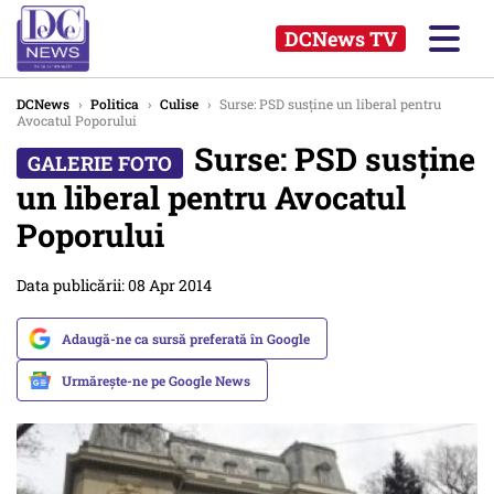
DCNews TV
DCNews
›
Politica
›
Culise
›
Surse: PSD susține un liberal pentru
Avocatul Poporului
Surse: PSD susține
un liberal pentru Avocatul
Poporului
Data publicării: 08 Apr 2014
Adaugă-ne ca sursă preferată în Google
Urmărește-ne pe Google News