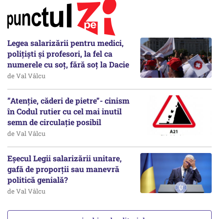
Legea salarizării pentru medici,
polițiști și profesori, la fel ca
numerele cu soț, fără soț la Dacie
de Val Vâlcu
”Atenție, căderi de pietre”- cinism
în Codul rutier cu cel mai inutil
semn de circulație posibil
de Val Vâlcu
Eșecul Legii salarizării unitare,
gafă de proporții sau manevră
politică genială?
de Val Vâlcu