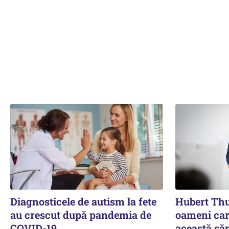
Diagnosticele de autism la fete
Hubert Thu
au crescut după pandemia de
oameni car
COVID-19
această să