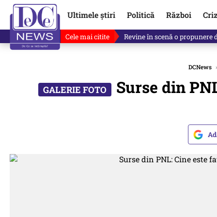
Ultimele știri
Politică
Război
Cri
Cele mai citite
Revine în scenă o propunere 
DCNews
›
Surse din PNL:
Ad