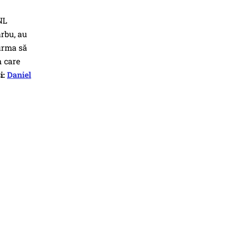
NL
arbu, au
urma să
n care
i:
Daniel