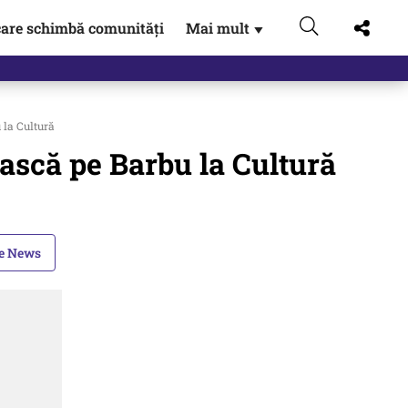
are schimbă comunități
Mai mult
▼
 la Cultură
iască pe Barbu la Cultură
le News