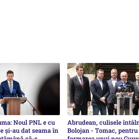
ma: Noul PNL e cu
Abrudean, culisele întâln
e și-au dat seama în
Bolojan - Tomac, pentru
ptămână că-s
formarea unui nou Guve