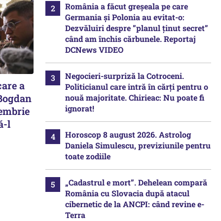
România a făcut greșeala pe care
Germania și Polonia au evitat-o:
Dezvăluiri despre ”planul ținut secret”
când am închis cărbunele. Reportaj
DCNews VIDEO
Negocieri-surpriză la Cotroceni.
care a
Politicianul care intră în cărți pentru o
 Bogdan
nouă majoritate. Chirieac: Nu poate fi
ignorat!
tembrie
ă-l
Horoscop 8 august 2026. Astrolog
Daniela Simulescu, previziunile pentru
toate zodiile
„Cadastrul e mort”. Dehelean compară
România cu Slovacia după atacul
cibernetic de la ANCPI: când revine e-
Terra