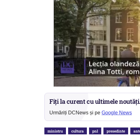
Fiți la curent cu ultimele noutăți
Urmăriți DCNews și pe
Google News
ministru
cultura
pnl
presedinte
ant