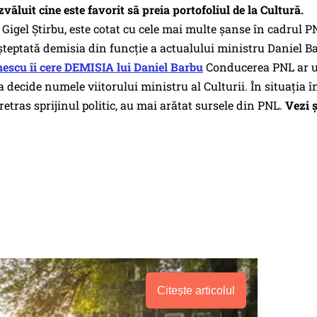
văluit cine este favorit să preia portofoliul de la Cultură.
Gigel Ştirbu, este cotat cu cele mai multe şanse în cadrul P
şteptată demisia din funcţie a actualului ministru Daniel B
escu îi cere DEMISIA lui Daniel Barbu
Conducerea PNL ar 
 decide numele viitorului ministru al Culturii. În situaţia î
etras sprijinul politic, au mai arătat sursele din PNL.
Vezi ș
Citește articolul