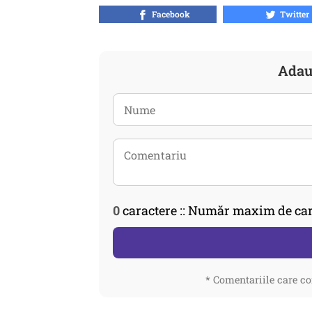
Facebook
Twitter
Adau
0
caractere :: Număr maxim de car
* Comentariile care co