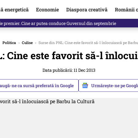
ză energetică
Economie
Diaspora creativă
Românii c
de premier. Cine ar putea conduce Guvernul din septembrie
Politica
›
Culise
›
Surse din PNL: Cine este favorit să-l înlocuiască pe Barbu
 Cine este favorit să-l înlocu
Data publicării: 11 Dec 2013
augă-ne ca sursă preferată în Google
Urmărește-ne pe Goog