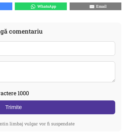
WhatsApp
Email
gă comentariu
actere 1000
Trimite
ntin limbaj vulgar vor fi suspendate