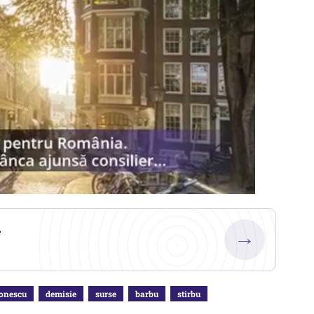
.
→
onescu
demisie
surse
barbu
stirbu