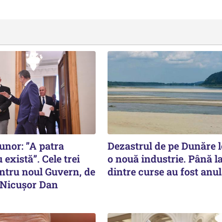
nor: ”A patra
Dezastrul de pe Dunăre 
 există”. Cele trei
o nouă industrie. Până l
entru noul Guvern, de
dintre curse au fost anul
e Nicușor Dan