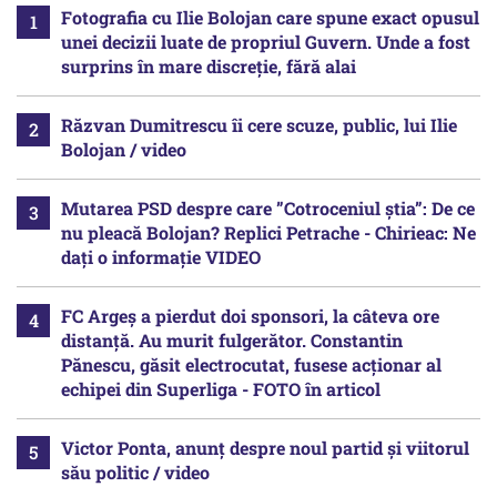
Fotografia cu Ilie Bolojan care spune exact opusul
unei decizii luate de propriul Guvern. Unde a fost
surprins în mare discreție, fără alai
Răzvan Dumitrescu îi cere scuze, public, lui Ilie
Bolojan / video
Mutarea PSD despre care ”Cotroceniul știa”: De ce
nu pleacă Bolojan? Replici Petrache - Chirieac: Ne
dați o informație VIDEO
FC Argeș a pierdut doi sponsori, la câteva ore
distanță. Au murit fulgerător. Constantin
Pănescu, găsit electrocutat, fusese acționar al
echipei din Superliga - FOTO în articol
Victor Ponta, anunț despre noul partid și viitorul
său politic / video