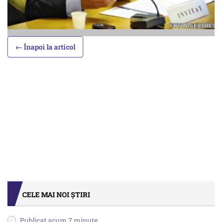
← Înapoi la articol
CELE MAI NOI ȘTIRI
Publicat acum 7 minute