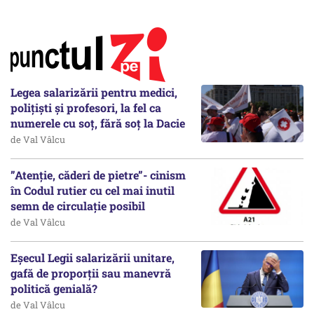
Legea salarizării pentru medici,
polițiști și profesori, la fel ca
numerele cu soț, fără soț la Dacie
de Val Vâlcu
”Atenție, căderi de pietre”- cinism
în Codul rutier cu cel mai inutil
semn de circulație posibil
de Val Vâlcu
Eșecul Legii salarizării unitare,
gafă de proporții sau manevră
politică genială?
de Val Vâlcu