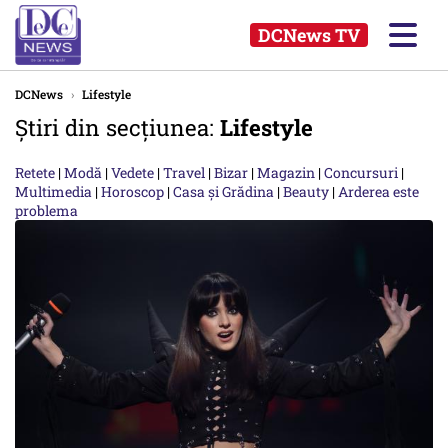
DCNews TV
DCNews
›
Lifestyle
Știri din secțiunea:
Lifestyle
Retete
|
Modă
|
Vedete
|
Travel
|
Bizar
|
Magazin
|
Concursuri
|
Multimedia
|
Horoscop
|
Casa și Grădina
|
Beauty
|
Arderea este
problema