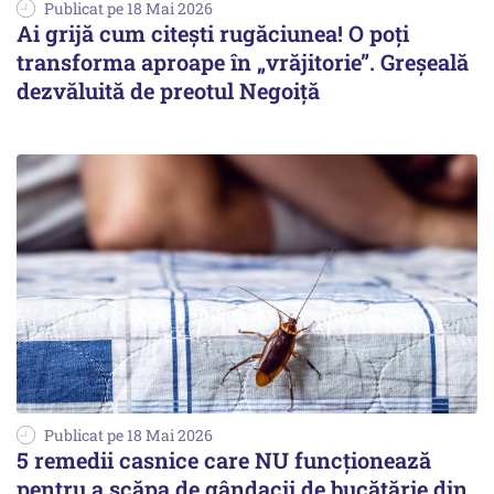
Publicat pe 18 Mai 2026
Ai grijă cum citești rugăciunea! O poți
transforma aproape în „vrăjitorie”. Greșeală
dezvăluită de preotul Negoiță
Publicat pe 18 Mai 2026
5 remedii casnice care NU funcționează
pentru a scăpa de gândacii de bucătărie din