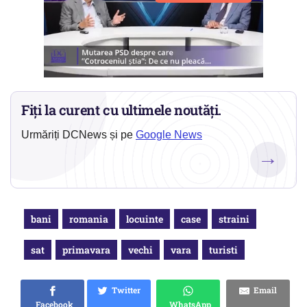
Fiți la curent cu ultimele noutăți.
Urmăriți DCNews și pe
Google News
→
bani
romania
locuinte
case
straini
sat
primavara
vechi
vara
turisti
Twitter
Email
Facebook
WhatsApp