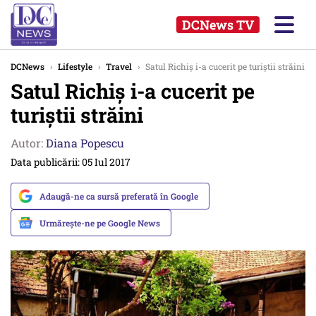
DCNews TV
DCNews
›
Lifestyle
›
Travel
›
Satul Richiș i-a cucerit pe turiștii străini
Satul Richiș i-a cucerit pe
turiștii străini
Autor:
Diana Popescu
Data publicării: 05 Iul 2017
Adaugă-ne ca sursă preferată în Google
Urmărește-ne pe Google News