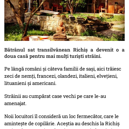
Bătrânul sat transilvănean Richiş a devenit o a
doua casă pentru mai mulți turiști străini.
Pe lângă români şi câteva familii de saşi, aici trăiesc
zeci de nemţi, francezi, olandezi, italieni, elveţieni,
lituanieni şi americani.
Străinii au cumpărat case vechi pe care le-au
amenajat.
Noii locuitori îl consideră un loc fermecător, care le
aminteşte de copilărie. Aceștia au deschis la Richiş