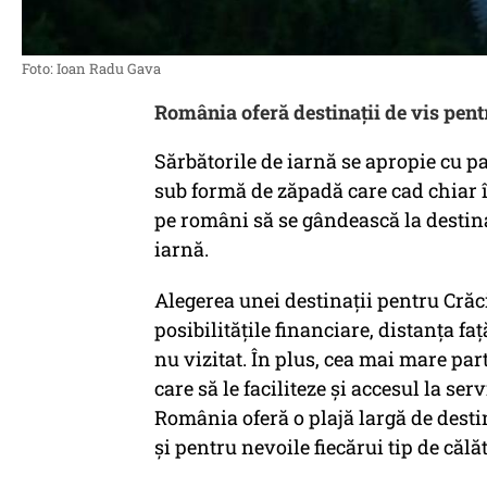
Foto: Ioan Radu Gava
România oferă destinații de vis pent
Sărbătorile de iarnă se apropie cu paș
sub formă de zăpadă care cad chiar în
pe români să se gândească la destina
iarnă.
Alegerea unei destinații pentru Crăc
posibilitățile financiare, distanța fa
nu vizitat. În plus, cea mai mare part
care să le faciliteze și accesul la se
România oferă o plajă largă de desti
și pentru nevoile fiecărui tip de călăt