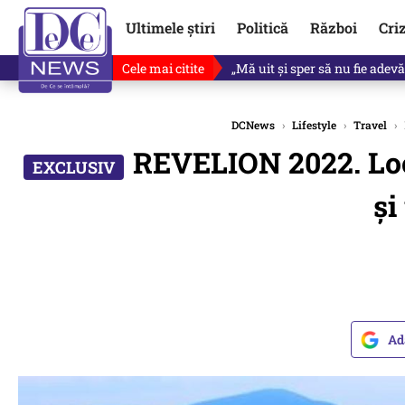
Ultimele știri
Politică
Război
Cri
Cele mai citite
Singurul lucru care l-ar putea 
DCNews
›
Lifestyle
›
Travel
›
REVELION 2022. Locu
și
Ad