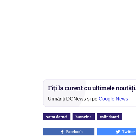
Fiți la curent cu ultimele noutăți
Urmăriți DCNews și pe
Google News
vatra dornei
bucovina
colindatori
Facebook
Twitter