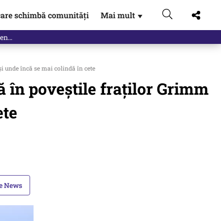
are schimbă comunități
Mai mult
▼
eac
i unde încă se mai colindă în cete
 în poveștile fraților Grimm
ete
le News