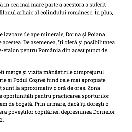
ă în cea mai mare parte a acestora a suferit
filonul arhaic al colindului românesc. În plus,
e izvoare de ape minerale, Dorna și Poiana
 acestea. De asemenea, îți oferă și posibilitatea
ne-etalon pentru România din acest punct de
oți merge și vizita mănăstirile dimprejurul
rie și Podul Coșnei fiind cele mai apropiate.
ț sunt la aproximativ o oră de oraș. Zona
e oportunități pentru practicarea sporturilor
trem de bogată. Prin urmare, dacă îți dorești o
era poveștilor copilăriei, depresiunea Dornelor
2.