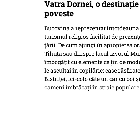
Vatra Dornei, o destinație
poveste
Bucovina a reprezentat întotdeauna 
turismul religios facilitat de preze
țării. De cum ajungi în apropierea or
Tihuța sau dinspre lacul Izvorul Munt
îmbogățit cu elemente ce țin de mode
le ascultai în copilărie: case răsfir
Bistriței, ici-colo câte un car cu boi
oameni îmbrăcați în straie populare