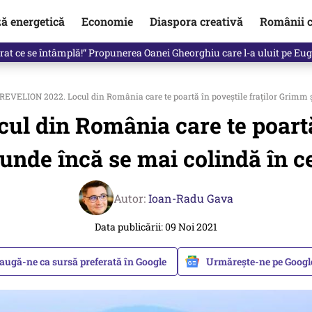
ză energetică
Economie
Diaspora creativă
Românii c
clinti pe Ilie Bolojan de la Palatul Victoria. Verdictul lui Bogdan Chiri
REVELION 2022. Locul din România care te poartă în poveștile fraților Grimm ș
l din România care te poartă
 unde încă se mai colindă în c
Autor:
Ioan-Radu Gava
Data publicării: 09 Noi 2021
augă-ne ca sursă preferată în Google
Urmărește-ne pe Goog