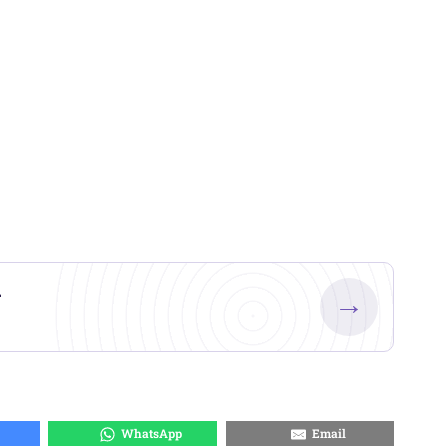
.
→
WhatsApp
Email