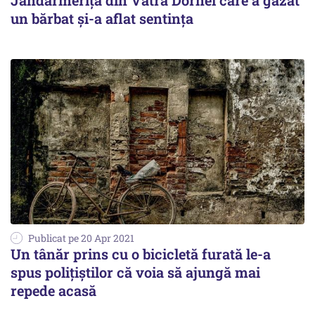
Jandarmerița din Vatra Dornei care a gazat
un bărbat și-a aflat sentința
Publicat pe 20 Apr 2021
Un tânăr prins cu o bicicletă furată le-a
spus polițiștilor că voia să ajungă mai
repede acasă