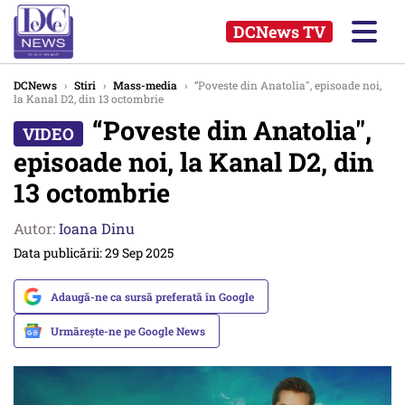
DCNews TV
DCNews
›
Stiri
›
Mass-media
›
“Poveste din Anatolia", episoade noi,
la Kanal D2, din 13 octombrie
“Poveste din Anatolia",
episoade noi, la Kanal D2, din
13 octombrie
Autor:
Ioana Dinu
Data publicării: 29 Sep 2025
Adaugă-ne ca sursă preferată în Google
Urmărește-ne pe Google News