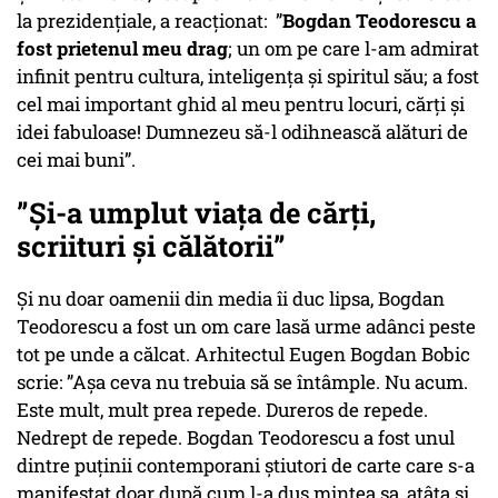
la prezidențiale, a reacționat: ”
Bogdan Teodorescu a
fost prietenul meu drag
; un om pe care l-am admirat
infinit pentru cultura, inteligența și spiritul său; a fost
cel mai important ghid al meu pentru locuri, cărți și
idei fabuloase! Dumnezeu să-l odihnească alături de
cei mai buni”.
”Și-a umplut viața de cărți,
scriituri și călătorii”
Și nu doar oamenii din media îi duc lipsa, Bogdan
Teodorescu a fost un om care lasă urme adânci peste
tot pe unde a călcat. Arhitectul Eugen Bogdan Bobic
scrie: ”Așa ceva nu trebuia să se întâmple. Nu acum.
Este mult, mult prea repede. Dureros de repede.
Nedrept de repede. Bogdan Teodorescu a fost unul
dintre puținii contemporani știutori de carte care s-a
manifestat doar după cum l-a dus mintea sa, atâta și