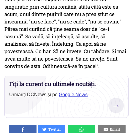
singuratic prin cultura română, atâta câtă este ea
acum, unul dintre puținii care nu a prea știut ce
înseamnă "nu se face", "nu se cade", "nu se cuvine".
Părea mai curând că ține seama doar de "ce-i
cășună". Să vadă, să înțeleagă, să asculte, să
analizeze, să învețe. Îndelung. Ca apoi să ne
povestească. Cu har. Să ne învețe. Cu răbdare. Și mai
avea multe să ne povestească. Să ne învețe. Sunt
convins de asta. Odihnească-se în pace!”.
Fiți la curent cu ultimele noutăți.
Urmăriți DCNews și pe
Google News
→
Twitter
Email