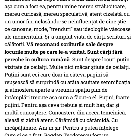
așa cum a fost ea, pentru mine mereu strălucitoare,
mereu curioasă, mereu speculativă, atent cizelată, cu
un umor fin, nelăsându-se neinfluențat de cine știe
ce canoane, mode, "trenduri" sau ideologiile vâscoase
ale momentului. Și-a umplut viața de cărți, scriituri și
călătorii.
Vă recomand scriiturile sale despre
locurile multe pe care le-a vizitat. Sunt cărți fără
pereche în cultura română
. Sunt despre locuri puțin
vizitate de ceilalți. Multe nici măcar știute de ceilalți.
Puțini sunt cei care doar în câteva pagini să
reușească să surprindă cu atâta acuitate semnificația
și atmosfera aparte a vreunui spațiu plin de
întâmplări trecute așa cum a făcut-o el. Puțini, foarte
puțini. Pentru așa ceva trebuie și mult har, dar și
multă cunoaștere. Cunoaștere din aceea temeinică,
aleasă și zidită atent. Cărămidă cu cărămidă. Cu
încăpățânare. Ani în șir. Pentru a putea înțelege.
Cum și ce a fost. Bogdan Teodorescu fost un