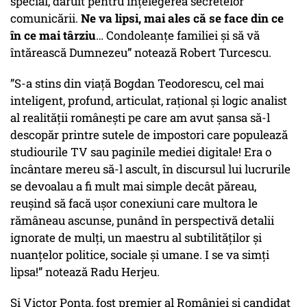
special, dăruit pentru înțelegerea secretelor
comunicării.
Ne va lipsi, mai ales că se face din ce
în ce mai târziu
… Condoleanțe familiei și să vă
întărească Dumnezeu” notează Robert Turcescu.
”S-a stins din viață Bogdan Teodorescu, cel mai
inteligent, profund, articulat, rațional și logic analist
al realității românești pe care am avut șansa să-l
descopăr printre sutele de impostori care populează
studiourile TV sau paginile mediei digitale! Era o
încântare mereu să-l ascult, în discursul lui lucrurile
se devoalau a fi mult mai simple decât păreau,
reușind să facă ușor conexiuni care multora le
rămâneau ascunse, punând în perspectivă detalii
ignorate de mulți, un maestru al subtilităților și
nuanțelor politice, sociale și umane. I se va simți
lipsa!” notează Radu Herjeu.
Și Victor Ponta, fost premier al României și candidat