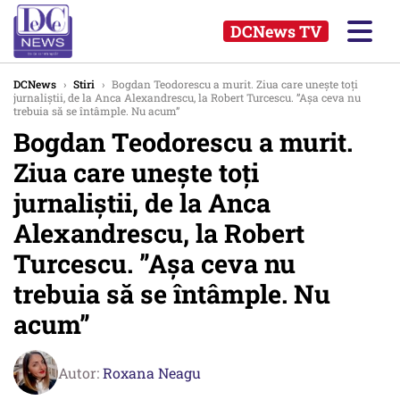
DCNews TV
DCNews
›
Stiri
›
Bogdan Teodorescu a murit. Ziua care unește toți
jurnaliștii, de la Anca Alexandrescu, la Robert Turcescu. ”Așa ceva nu
trebuia să se întâmple. Nu acum”
Bogdan Teodorescu a murit.
Ziua care unește toți
jurnaliștii, de la Anca
Alexandrescu, la Robert
Turcescu. ”Așa ceva nu
trebuia să se întâmple. Nu
acum”
Autor:
Roxana Neagu