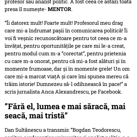
profesor sau analist politic. A fost ceea ce astăzi toată
presa îl numește-
MENTOR
.
”Îi datorez mult! Foarte mult! Profesorul meu drag
care mi-a îndrumat pașii în comunicarea politică! Îi
voi fi veșnic recunoscătoare pentru tot ceea ce m-a
învățat, pentru oportunitățile pe care mi le-a creat,
pentru modul cum m-a “corectat”, pentru prietenia
cu care m-a onorat, pentru că mi-a fost alături și în
momente frumoase, dar și în momente grele! Un om
care mi-a marcat viațA și care îmi spunea mereu că
trăim istorie! Dumnezeu să-l odihnească în pace!” a
scris jurnalista Anca Alexandrescu, pe Facebook.
”Fără el, lumea e mai săracă, mai
seacă, mai tristă”
Dan Sultănescu a transmis: ”Bogdan Teodorescu,