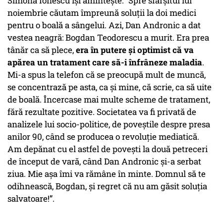
Simona Ionescu își amintește: ”Spre sfârșitul lui
noiembrie căutam împreună soluții la doi medici
pentru o boală a sângelui. Azi, Dan Andronic a dat
vestea neagră: Bogdan Teodorescu a murit. Era prea
tânăr ca să plece,
era în putere și optimist că va
apărea un tratament care să-i înfrâneze maladia
.
Mi-a spus la telefon că se preocupă mult de muncă,
se concentrază pe asta, ca și mine, că scrie, ca să uite
de boală. Încercase mai multe scheme de tratament,
fără rezultate pozitive. Societatea va fi privată de
analizele lui socio-politice, de poveștile despre presa
anilor 90, când se producea o revoluție mediatică.
Am depănat cu el astfel de povești la două petreceri
de început de vară, când Dan Andronic și-a serbat
ziua. Mie așa îmi va rămâne în minte. Domnul să te
odihnească, Bogdan, și regret că nu am găsit soluția
salvatoare!”.