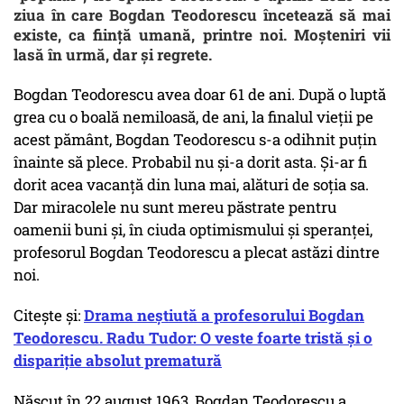
ziua în care Bogdan Teodorescu încetează să mai
existe, ca ființă umană, printre noi. Moșteniri vii
lasă în urmă, dar și regrete.
Bogdan Teodorescu avea doar 61 de ani. După o luptă
grea cu o boală nemiloasă, de ani, la finalul vieții pe
acest pământ, Bogdan Teodorescu s-a odihnit puțin
înainte să plece. Probabil nu și-a dorit asta. Și-ar fi
dorit acea vacanță din luna mai, alături de soția sa.
Dar miracolele nu sunt mereu păstrate pentru
oamenii buni și, în ciuda optimismului și speranței,
profesorul Bogdan Teodorescu a plecat astăzi dintre
noi.
Citește și:
Drama neștiută a profesorului Bogdan
Teodorescu. Radu Tudor: O veste foarte tristă și o
dispariție absolut prematură
Născut în 22 august 1963, Bogdan Teodorescu a