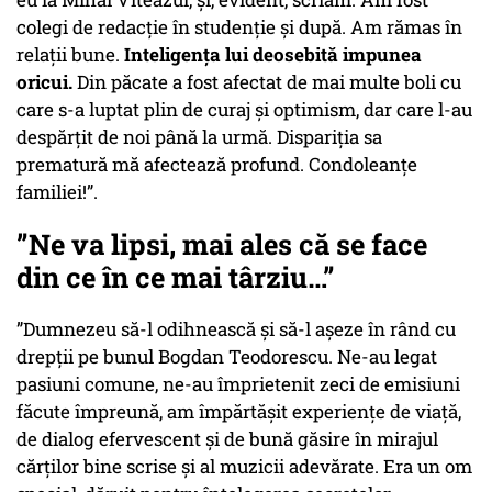
colegi de redacție în studenție și după. Am rămas în
relații bune.
Inteligența lui deosebită impunea
oricui.
Din păcate a fost afectat de mai multe boli cu
care s-a luptat plin de curaj și optimism, dar care l-au
despărțit de noi până la urmă. Dispariția sa
prematură mă afectează profund. Condoleanțe
familiei!”.
”Ne va lipsi, mai ales că se face
din ce în ce mai târziu…”
”Dumnezeu să-l odihnească și să-l așeze în rând cu
drepții pe bunul Bogdan Teodorescu. Ne-au legat
pasiuni comune, ne-au împrietenit zeci de emisiuni
făcute împreună, am împărtășit experiențe de viață,
de dialog efervescent și de bună găsire în mirajul
cărților bine scrise și al muzicii adevărate. Era un om