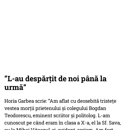
”L-au despărțit de noi până la
urmă”
Horia Garbea scrie: ”Am aflat cu deosebită tristețe
vestea morții prietenului și colegului Bogdan
Teodorescu, eminent scriitor și politolog. L-am
cunoscut pe când eram în clasa a X-a, el la Sf. Sava,
eu la Mihai Viteazul, și, evident, scriam. Am fost