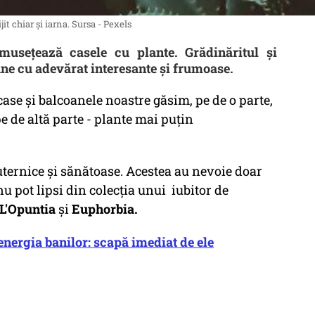
it chiar și iarna. Sursa - Pexels
musețează casele cu plante. Grădinăritul și
une cu adevărat interesante și frumoase.
ase și balcoanele noastre găsim, pe de o parte,
pe de altă parte - plante mai puțin
puternice și sănătoase. Acestea au nevoie doar
nu pot lipsi din colecția unui iubitor de
 L'Opuntia
și
Euphorbia.
nergia banilor: scapă imediat de ele