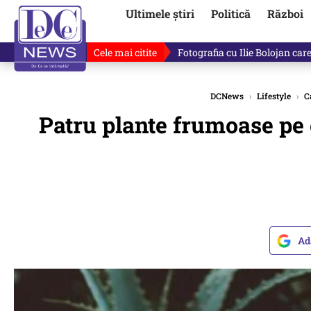
Ultimele știri
Politică
Război
Cele mai citite
Ilie Bolojan, gafă în direct de
DCNews
›
Lifestyle
›
C
Patru plante frumoase pe ca
Ad