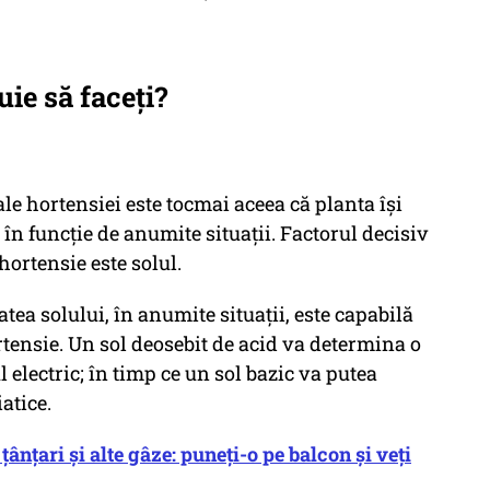
uie să faceți?
ale hortensiei este tocmai aceea că planta își
 în funcție de anumite situații. Factorul decisiv
hortensie este solul.
tea solului, în anumite situații, este capabilă
rtensie. Un sol deosebit de acid va determina o
l electric; în timp ce un sol bazic va putea
atice.
țânțari și alte gâze: puneți-o pe balcon și veți