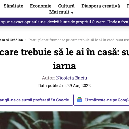
Sănătate
Economie
Cultură
Diaspora creativă
Mai mult
▼
spre „omul harnic“ / video
asa și Grădina
›
Patru plante frumoase pe care trebuie să le ai în casă: sunt ușor
re trebuie să le ai în casă: su
iarna
Autor:
Nicoleta Baciu
Data publicării: 29 Aug 2022
augă-ne ca sursă preferată în Google
Urmărește-ne pe Goog