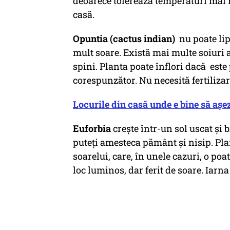
deoarece tolerează temperaturi mai m
casă.
Opuntia (cactus indian)
nu poate lip
mult soare. Există mai multe soiuri al
spini. Planta poate înflori dacă este p
corespunzător. Nu necesită fertilizar
Locurile din casă unde e bine să aşe
Euforbia
crește într-un sol uscat și 
puteți amesteca pământ și nisip. Pla
soarelui, care, în unele cazuri, o poa
loc luminos, dar ferit de soare. Iarn