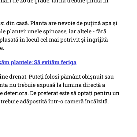
ari de 20 de grade. Iarna trebuie ținută în
si din casă. Planta are nevoie de puțină apa și
e plantei: unele spinoase, iar altele - fără
lasată în locul cel mai potrivit și îngrijită
e.
zăm plantele: Să evităm feriga
bine drenat. Puteți folosi pământ obișnuit sau
nta nu trebuie expusă la lumina directă a
te deteriora. De preferat este să optați pentru un
a trebuie adăpostită într-o cameră încălzită.