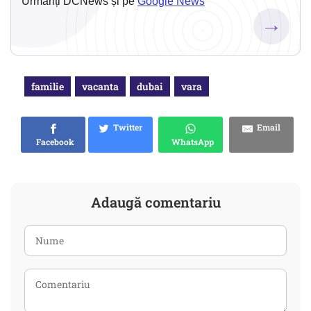
Urmăriți DCNews și pe
Google News
→
familie
vacanta
dubai
vara
Twitter
Email
Facebook
WhatsApp
Adaugă comentariu