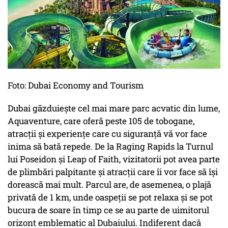
Foto: Dubai Economy and Tourism
Dubai găzduiește cel mai mare parc acvatic din lume,
Aquaventure, care oferă peste 105 de tobogane,
atracții și experiențe care cu siguranță vă vor face
inima să bată repede. De la Raging Rapids la Turnul
lui Poseidon și Leap of Faith, vizitatorii pot avea parte
de plimbări palpitante și atracții care îi vor face să își
dorească mai mult. Parcul are, de asemenea, o plajă
privată de 1 km, unde oaspeții se pot relaxa și se pot
bucura de soare în timp ce se au parte de uimitorul
orizont emblematic al Dubaiului. Indiferent dacă