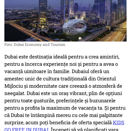
Foto: Dubai Economy and Tourism
Dubai este destinația ideală pentru a crea amintiri,
pentru a încerca experiențe noi și pentru a avea o
vacanță uimitoare în familie. Dubaiul oferă un
amestec unic de cultura tradițională din Orientul
Mijlociu și modernitate care creează o atmosferă de
neegalat. Dubai este un oraș vibrant, plin de opțiuni
pentru toate gusturile, preferințele și buzunarele
pentru a profita la maximum de vacanța ta. Și pentru
că Dubai te întâmpină mereu cu cele mai palpitante
surprize, acum poți beneficia de oferta specială
KIDS
GO FREE IN DUBAI
. Începeți să vă planificați vara