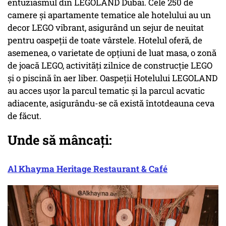
entuziasmul din LEGOLAND Dubai. Cele 250 de
camere și apartamente tematice ale hotelului au un
decor LEGO vibrant, asigurând un sejur de neuitat
pentru oaspeții de toate vârstele. Hotelul oferă, de
asemenea, o varietate de opțiuni de luat masa, o zonă
de joacă LEGO, activități zilnice de construcție LEGO
și o piscină în aer liber. Oaspeții Hotelului LEGOLAND
au acces ușor la parcul tematic și la parcul acvatic
adiacente, asigurându-se că există întotdeauna ceva
de făcut.
Unde să mâncați:
Al Khayma Heritage Restaurant & Café