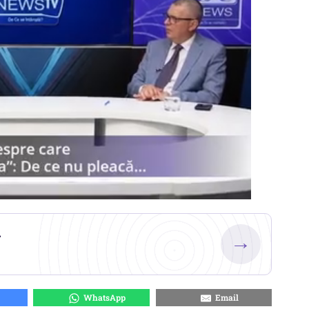
.
→
WhatsApp
Email