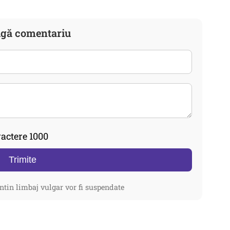
gă comentariu
actere 1000
Trimite
ntin limbaj vulgar vor fi suspendate