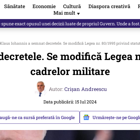
Sănătate
Economie
Cultură
Diaspora creativă
Mai mult
▼
e spune exact opusul unei decizii luate de propriul Guvern. Unde a fos
Klaus Iohannis a semnat decretele. Se modifică Legea nr. 80/1995 privind statut
ecretele. Se modifică Legea nr
cadrelor militare
Autor:
Crişan Andreescu
Data publicării: 15 Iul 2024
augă-ne ca sursă preferată în Google
Urmărește-ne pe Goog