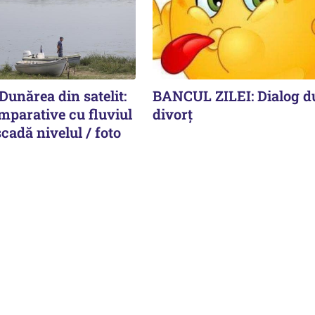
unărea din satelit:
BANCUL ZILEI: Dialog d
mparative cu fluviul
divorț
scadă nivelul / foto