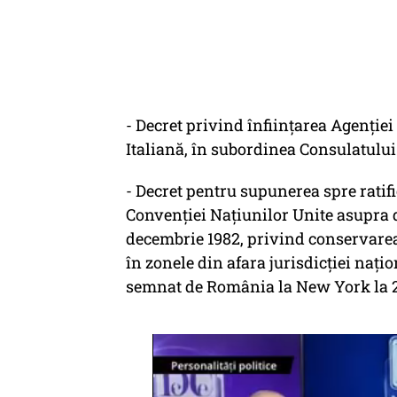
- Decret privind înființarea Agenție
Italiană, în subordinea Consulatulu
- Decret pentru supunerea spre ratif
Convenției Națiunilor Unite asupra d
decembrie 1982, privind conservarea 
în zonele din afara jurisdicției nați
semnat de România la New York la 20