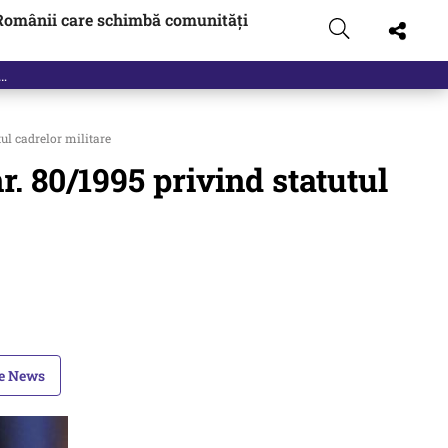
Românii care schimbă comunități
t…
ul cadrelor militare
. 80/1995 privind statutul
le News