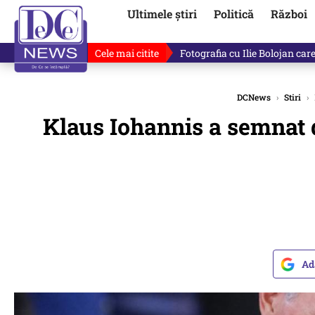
Ultimele știri
Politică
Război
Cele mai citite
Fotografia cu Ilie Bolojan car
DCNews
›
Stiri
›
Klaus Iohannis a semnat d
Ad