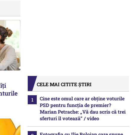
CELE MAI CITITE ȘTIRI
îți
nturile
Cine este omul care ar obține voturile
PSD pentru funcția de premier?
Marian Petrache: „Vă dau scris că trei
sferturi îl votează” / video
Fotografia cu Ilie Bolojan care spune