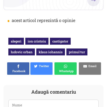
•
acest articol reprezintă o opinie
alegeri
ion cristoiu
castigator
ludovic orban
klaus iohannis
primul tur
Twitter
Email
Facebook
WhatsApp
Adaugă comentariu