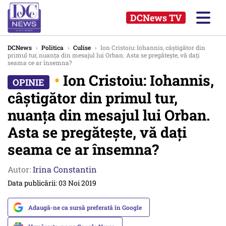
DCNews TV
DCNews
›
Politica
›
Culise
›
Ion Cristoiu: Iohannis, câștigător din
primul tur, nuanța din mesajul lui Orban. Asta se pregătește, vă dați
seama ce ar însemna?
•
Ion Cristoiu: Iohannis,
câștigător din primul tur,
nuanța din mesajul lui Orban.
Asta se pregătește, vă dați
seama ce ar însemna?
Autor:
Irina Constantin
Data publicării: 03 Noi 2019
Adaugă-ne ca sursă preferată în Google