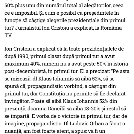
50% plus unu din numărul total al alegătorilor, ceea
ce e imposibil. Și cum e posibil ca președintele în
funcție să câștige alegerile prezidențiale din primul
tur? Jurnalistul Ion Cristoiu a explicat, la România
TV.
Ion Cristoiu a explicat că la toate prezidențialele de
după 1990, primul clasat după primul tur a avut
maximum 40%, nimeni nu a avut peste 50% în istoria
post-decembristă, în primul tur. El a precizat: ”Pe asta
se mizează: dl Klaus Iohannis să aibă 52%, să se
spună că, propagandistic vorbind, a câștigat din
primul tur, dar Constituția nu permite să fie declarat
învingător. Poate să aibă Klaus Iohannis 52% din
prezență, doamna Dăncilă să aibă 18-20% și restul să
se împartă. E vorba de o victorie în primul tur, dar de
imagine, propagandistic. Dl Ludovic Orban a făcut o
nuanță, am fost foarte atent, a spus: va fi un