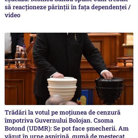
să reacționeze părinții în fața dependenței /
video
Trădări la votul pe moțiunea de cenzură
împotriva Guvernului Bolojan. Csoma
Botond (UDMR): Se pot face șmecherii. Am
văzut în urne aspirină, gumă de mestecat