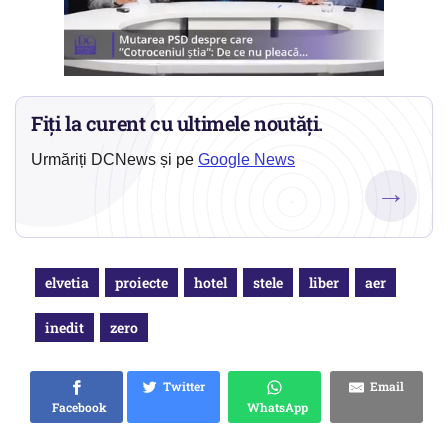
Fiți la curent cu ultimele noutăți.
Urmăriți DCNews și pe
Google News
→
elvetia
proiecte
hotel
stele
liber
aer
inedit
zero
Twitter
Email
Facebook
WhatsApp