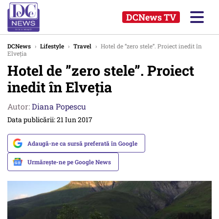
DCNews TV
DCNews
›
Lifestyle
›
Travel
›
Hotel de ”zero stele”. Proiect inedit în
Elveția
Hotel de ”zero stele”. Proiect
inedit în Elveția
Autor:
Diana Popescu
Data publicării: 21 Iun 2017
Adaugă-ne ca sursă preferată în Google
Urmărește-ne pe Google News