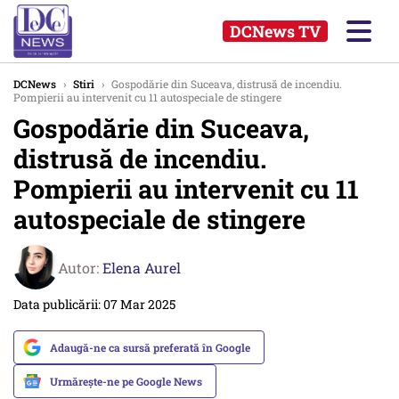
DCNews TV
DCNews
›
Stiri
›
Gospodărie din Suceava, distrusă de incendiu.
Pompierii au intervenit cu 11 autospeciale de stingere
Gospodărie din Suceava,
distrusă de incendiu.
Pompierii au intervenit cu 11
autospeciale de stingere
Autor:
Elena Aurel
Data publicării: 07 Mar 2025
Adaugă-ne ca sursă preferată în Google
Urmărește-ne pe Google News