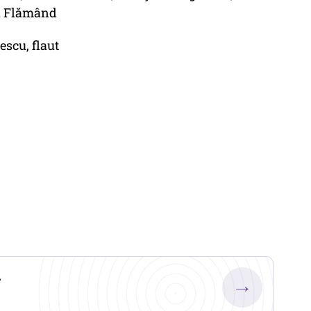
u Flămând
scu, flaut
.
→