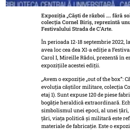
Expoziția „Căști de război …. fără sol
colecția Cornel Biriș, reprezintă unu
Festivalului Strada de C’Arte.
În perioada 12-18 septembrie 2022, la
avea loc cea dea XI-a ediție a Festiv
Carol I, Mireille Rădoi, prezentă în e
expozițiile acestei ediții.
„Avem o expoziție „out of the box”: Că
evoluția căștilor militare, colecția Co
etaj 1). Sunt expuse 120 de piese fabr
bogăție heraldică extraordinară. Ec
simbolismul unei epoci, al unei țări,
țări, viața politică și militară este r
materiale de fabricație. Este o expoziți