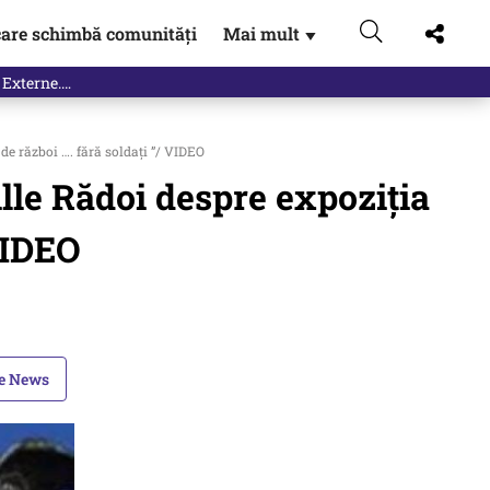
are schimbă comunități
Mai mult
▼
 Externe.…
 de război …. fără soldați ”/ VIDEO
eille Rădoi despre expoziția
 VIDEO
le News