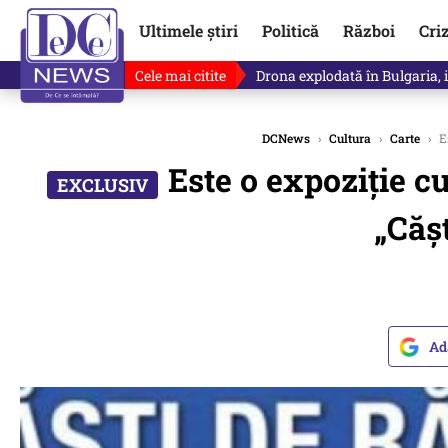
Ultimele știri
Politică
Război
Cri
Cele mai citite
Drona explodată în Bulgaria, 
DCNews
›
Cultura
›
Carte
›
Es
Este o expoziție cu
„Cășt
Ad