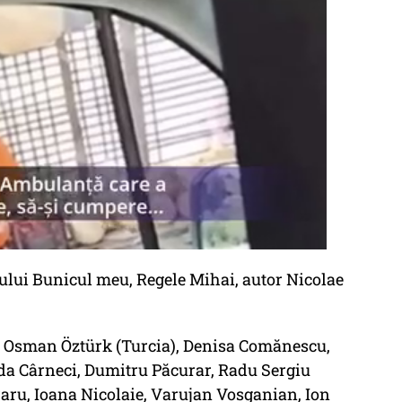
mului Bunicul meu, Regele Mihai, autor Nicolae
ce: Osman Öztürk (Turcia), Denisa Comănescu,
da Cârneci, Dumitru Păcurar, Radu Sergiu
aru, Ioana Nicolaie, Varujan Vosganian, Ion