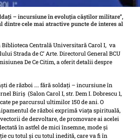
dați – incursiune în evoluția căștilor militare”,
l dintre cele mai atractive puncte de interes al
 Biblioteca Centrală Universitară Carol I, va
alului Strada de C’ Arte. Directorul General BCU
misiunea De Ce Citim, a oferit detalii despre
ști de război …. fără soldați – incursiune în
rnel Biriș (Salon Carol I, str. Dem I. Dobrescu 1,
icate pe parcursul ultimilor 150 de ani. O
hipamentul de război exprimă viața spirituală,
 vectorii de dezvoltare, de promovare ai acelei
eflectată în astfel de mici însemne, mode și
e cu totul și cu totul inedită, care va fi în