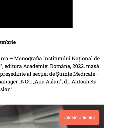
tembrie
nirea – Monografia Institutului Național de
n”, editura Academiei Române, 2022, masă
 președinte al secției de Științe Medicale -
anager INGG „Ana Aslan”, dr. Antoaneta
Aslan”
Citește articolul