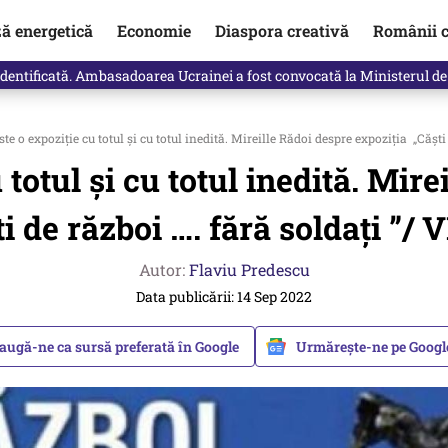
ză energetică
Economie
Diaspora creativă
Românii c
identificată. Ambasadoarea Ucrainei a fost convocată la Ministerul de
te o expoziție cu totul și cu totul inedită. Mireille Rădoi despre expoziția „Căști
 totul și cu totul inedită. Mir
i de război …. fără soldați ”/
Autor:
Flaviu Predescu
Data publicării: 14 Sep 2022
augă-ne ca sursă preferată în Google
Urmărește-ne pe Goog