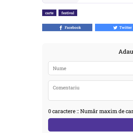
carte
festival
Facebook
Twitter
Adau
0
caractere :: Număr maxim de car